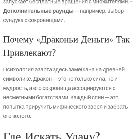
запускает бесплатные вращения с множителями. –
Дополнительные раунды
— например, выбор
сундука с сокровищами.
Почему «Драконьи Деньги» Так
Привлекают?
Психология азарта здесь замешана на древней
символике. Дракон — это не только сила, но и
мудрость, а его сокровища ассоциируются с
несметными богатствами. Каждый спин — это
попытка приручить мифического зверя и забрать
его золото.
Где Искать Удачу?