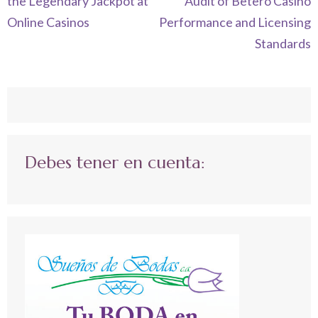
the Legendary Jackpot at
Audit of Betero Casino
entradas
Online Casinos
Performance and Licensing
Standards
Debes tener en cuenta: