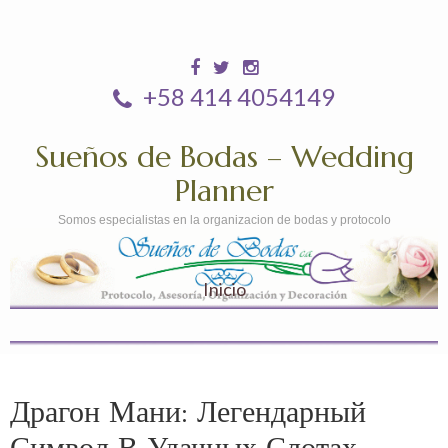
+58 414 4054149
Sueños de Bodas – Wedding
Planner
Somos especialistas en la organizacion de bodas y protocolo
Inicio
Драгон Мани: Легендарный
Символ В Удачных Слотах