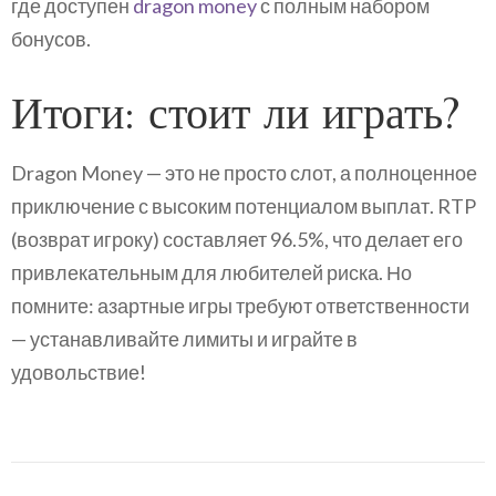
где доступен
dragon money
с полным набором
бонусов.
Итоги: стоит ли играть?
Dragon Money — это не просто слот, а полноценное
приключение с высоким потенциалом выплат. RTP
(возврат игроку) составляет 96.5%, что делает его
привлекательным для любителей риска. Но
помните: азартные игры требуют ответственности
— устанавливайте лимиты и играйте в
удовольствие!