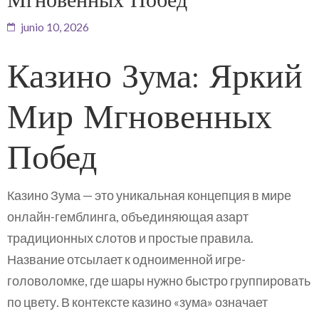
junio 10, 2026
Казино Зума: Яркий
Мир Мгновенных
Побед
Казино Зума — это уникальная концепция в мире
онлайн-гемблинга, объединяющая азарт
традиционных слотов и простые правила.
Название отсылает к одноименной игре-
головоломке, где шары нужно быстро группировать
по цвету. В контексте казино «зума» означает