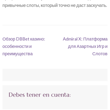
привычные слоты, который точно не даст заскучать.
Navegación
Обзор DBBet казино:
Admiral X: Платформа
de
особенности и
для Азартных Игр и
entradas
преимущества
Слотов
Debes tener en cuenta: