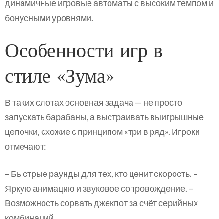
динамичные игровые автоматы с высоким темпом и
бонусными уровнями.
Особенности игр в
стиле «Зума»
В таких слотах основная задача — не просто
запускать барабаны, а выстраивать выигрышные
цепочки, схожие с принципом «три в ряд». Игроки
отмечают:
– Быстрые раунды для тех, кто ценит скорость. –
Яркую анимацию и звуковое сопровождение. –
Возможность сорвать джекпот за счёт серийных
комбинаций.