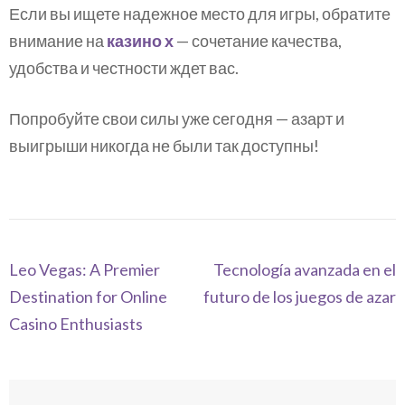
Если вы ищете надежное место для игры, обратите
внимание на
казино х
— сочетание качества,
удобства и честности ждет вас.
Попробуйте свои силы уже сегодня — азарт и
выигрыши никогда не были так доступны!
Navegación
Leo Vegas: A Premier
Tecnología avanzada en el
de
Destination for Online
futuro de los juegos de azar
entradas
Casino Enthusiasts