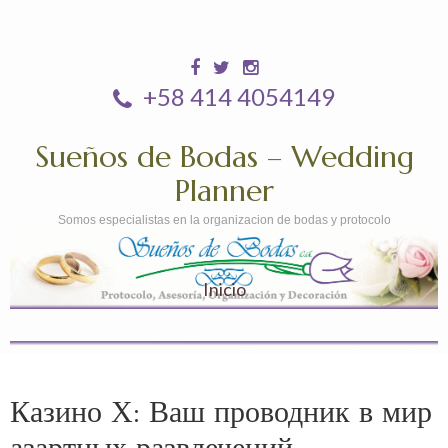
+58 414 4054149
Sueños de Bodas – Wedding
Planner
Somos especialistas en la organizacion de bodas y protocolo
Inicio
Казино Х: Ваш проводник в мир
азартных развлечений