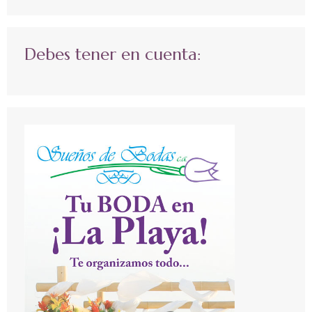
Debes tener en cuenta: