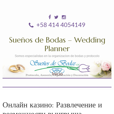
+58 414 4054149
Sueños de Bodas – Wedding
Planner
Somos especialistas en la organizacion de bodas y protocolo
Inicio
Онлайн казино: Развлечение и
возможности выигрыша