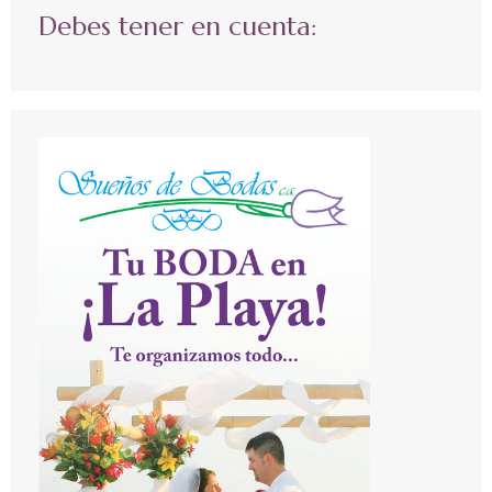
Debes tener en cuenta: