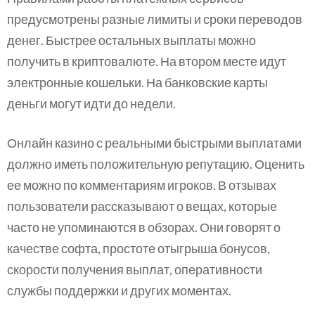
предусмотрены разные лимиты и сроки переводов
денег. Быстрее остальных выплаты можно
получить в криптовалюте. На втором месте идут
электронные кошельки. На банковские карты
деньги могут идти до недели.
Онлайн казино с реальными быстрыми выплатами
должно иметь положительную репутацию. Оценить
ее можно по комментариям игроков. В отзывах
пользователи рассказывают о вещах, которые
часто не упоминаются в обзорах. Они говорят о
качестве софта, простоте отыгрыша бонусов,
скорости получения выплат, оперативности
службы поддержки и других моментах.