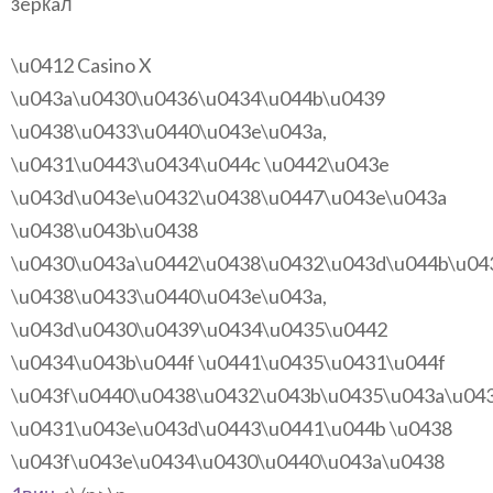
зepкaл
\u0412 Casino X
\u043a\u0430\u0436\u0434\u044b\u0439
\u0438\u0433\u0440\u043e\u043a,
\u0431\u0443\u0434\u044c \u0442\u043e
\u043d\u043e\u0432\u0438\u0447\u043e\u043a
\u0438\u043b\u0438
\u0430\u043a\u0442\u0438\u0432\u043d\u044b\u04
\u0438\u0433\u0440\u043e\u043a,
\u043d\u0430\u0439\u0434\u0435\u0442
\u0434\u043b\u044f \u0441\u0435\u0431\u044f
\u043f\u0440\u0438\u0432\u043b\u0435\u043a\u04
\u0431\u043e\u043d\u0443\u0441\u044b \u0438
\u043f\u043e\u0434\u0430\u0440\u043a\u0438