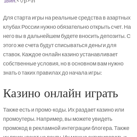
1вин
.<\/p>\n
Для старта игры на реальные средства в азартных
клубах России нужно обязательно открыть счет. На
него вы в дальнейшем будете вносить депозиты. С
этого же счета будут списываться деньги для
ставок. Каждое онлайн казино устанавливает
собственные условия, но в основном вам нужно
знать о таких правилах до начала игры:
Казино онлайн играть
Также есть и промо-коды. Их раздает казино или
промоутеры. Например, вы можете увидеть
промокод в рекламной интеграции блогера. Также