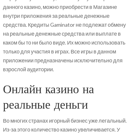
данного казино, можно приобрести в Магазине
внутри приложения за реальные денежные
средства. Кредиты Gaminator не подлежат обмену
на реальные денежные средства или выплате в
каком бы то ни было виде. Их можно использовать
только для участия в играх. Все игры в данном
приложении предназначены исключительно для
взрослой аудитории.
Онлайн казино на
реальные деньги
Во многих странах игорный бизнес уже легальный.
Из-за этого количество казино увеличивается. У