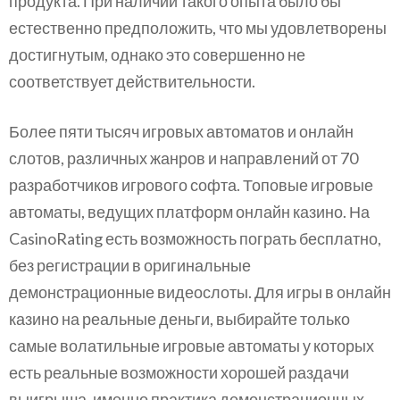
продукта. При наличии такого опыта было бы
естественно предположить, что мы удовлетворены
достигнутым, однако это совершенно не
соответствует действительности.
Более пяти тысяч игровых автоматов и онлайн
слотов, различных жанров и направлений от 70
разработчиков игрового софта. Топовые игровые
автоматы, ведущих платформ онлайн казино. На
CasinoRating есть возможность пограть бесплатно,
без регистрации в оригинальные
демонстрационные видеослоты. Для игры в онлайн
казино на реальные деньги, выбирайте только
самые волатильные игровые автоматы у которых
есть реальные возможности хорошей раздачи
выигрыша, именно практика демонстрационных