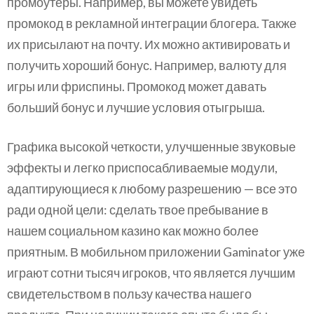
промоутеры. Например, вы можете увидеть
промокод в рекламной интеграции блогера. Также
их присылают на почту. Их можно активировать и
получить хороший бонус. Например, валюту для
игры или фриспины. Промокод может давать
больший бонус и лучшие условия отыгрыша.
Графика высокой четкости, улучшенные звуковые
эффекты и легко приспосабливаемые модули,
адаптирующиеся к любому разрешению — все это
ради одной цели: сделать твое пребывание в
нашем социальном казино как можно более
приятным. В мобильном приложении Gaminator уже
играют сотни тысяч игроков, что является лучшим
свидетельством в пользу качества нашего