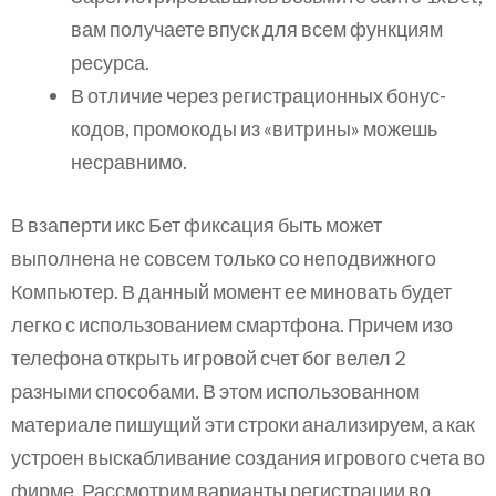
вам получаете впуск для всем функциям
ресурса.
В отличие через регистрационных бонус-
кодов, промокоды из «витрины» можешь
несравнимо.
В взаперти икс Бет фиксация быть может
выполнена не совсем только со неподвижного
Компьютер. В данный момент ее миновать будет
легко с использованием смартфона. Причем изо
телефона открыть игровой счет бог велел 2
разными способами. В этом использованном
материале пишущий эти строки анализируем, а как
устроен выскабливание создания игрового счета во
фирме. Рассмотрим варианты регистрации во