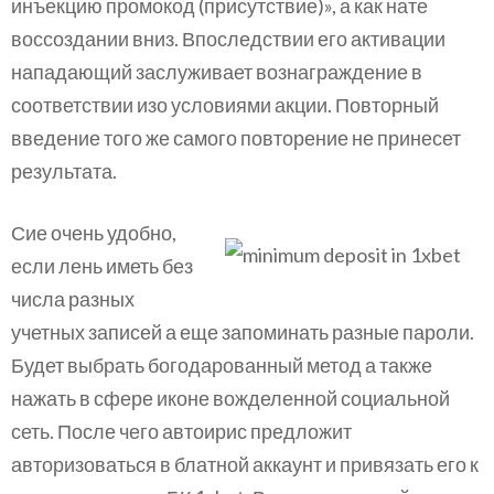
инъекцию промокод (присутствие)», а как нате
воссоздании вниз. Впоследствии его активации
нападающий заслуживает вознаграждение в
соответствии изо условиями акции. Повторный
введение того же самого повторение не принесет
результата.
Сие очень удобно,
если лень иметь без
числа разных
учетных записей а еще запоминать разные пароли.
Будет выбрать богодарованный метод а также
нажать в сфере иконе вожделенной социальной
сеть. После чего автоирис предложит
авторизоваться в блатной аккаунт и привязать его к