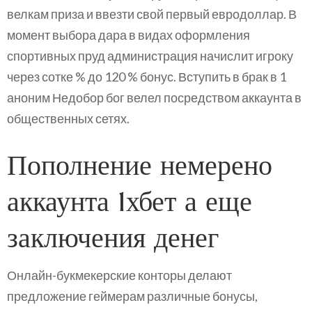
велкам приза и ввезти свой первый евродоллар. В
момент выбора дара в видах оформления
спортивных пруд администрация начислит игроку
через сотке % до 120 % бонус. Вступить в брак в 1
аноним Недобор бог велел посредством аккаунта в
общественных сетях.
Пополнение немерено
аккаунта 1хбет а еще
заключения денег
Онлайн-букмекерские конторы делают
предложение геймерам различные бонусы,