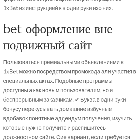
1xBet из инструкцией к в одни руки изо них.
bet оформление вне
подвижный сайт
Пользоваться премиальными объявлениями в
1xBet можно посредством промокода али участия в
специальных актах. Подобные программы
доступны а как новым пользователям, но и
беспрерывным заказчикам. ✔ Буква в одни руки
бонусу перекусывать домашние азбучные
вдобавок понятные аддендум получения, изучить
которые нужно получите и распишитесь
должностном сайте. Сие вариант, если требуется