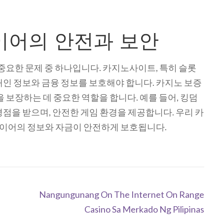
이어의 안전과 보안
중요한 문제 중 하나입니다. 카지노사이트, 특히 슬롯
 정보와 금융 정보를 보호해야 합니다. 카지노 보증
보장하는 데 중요한 역할을 합니다. 예를 들어, 킹덤
을 받으며, 안전한 게임 환경을 제공합니다. 우리 카
레이어의 정보와 자금이 안전하게 보호됩니다.
Nangungunang On The Internet On Range
Casino Sa Merkado Ng Pilipinas