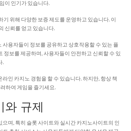
게임이 인기가 있습니다.
장하기 위해 다양한 보증 제도를 운영하고 있습니다. 이
의 신뢰를 얻고 있습니다.
노 사용자들이 정보를 공유하고 상호작용할 수 있는 플
 정보를 제공하며, 사용자들이 안전하고 신뢰할 수 있
.
인 카지노 경험을 할 수 있습니다. 하지만, 항상 책
고려하여 게임을 즐기세요.
기와 규제
으며, 특히 슬롯 사이트와 실시간 카지노사이트의 인