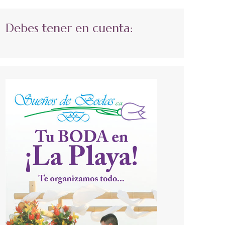
Debes tener en cuenta: