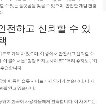
할 수 있는 플랫폼을 찾을 수 있으며, 안전한 게임 환경
다.
안전하고 신뢰할 수 있
택
트로 가득 차 있으며, 이 중에서 안전하고 신뢰할 수
 글에서는 "킹덤 카지노사이트", "우리 �지노", "카
 추천합니다.
공하며, 특히 슬롯 사이트에서 인기가 높습니다. 이 사
뢰를 얻고 있습니다.
제공하여 한국어 사용자들에게 친숙합니다. 이 사이트는