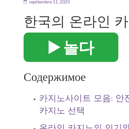
septiembre 11, 2025
한국의 온라인 카
▶️ 놀다
Содержимое
카지노사이트 모음: 안
카지노 선택
온라인 카지노의 인기와