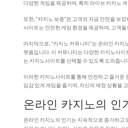
다양한 게임을 제공하며, 특히 라이브 카지노 
또한, "카지노 보증"은 고객의 자금 안전을 보
사이트는 안전한 게임 환경을 제공하며, 고객들
마지막으로, "카지노 커뮤니티"는 온라인 카지
랫폼입니다. 이 커뮤니티는 다양한 카지노사이트
는 카지노사이트를 선택할 수 있도록 도와줍니다
이러한 카지노사이트를 통해 안전하고 즐거운 온라
임감 있게 게임을 즐기며, 자신의 재정 상황을 
온라인 카지노의 인
온라인 카지노의 인기는 지속적으로 증가하고 있