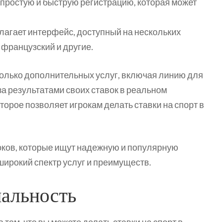
 простую и быструю регистрацию, которая может
агает интерфейс, доступный на нескольких
 французский и другие.
колько дополнительных услуг, включая линию для
за результатами своих ставок в реальном
торое позволяет игрокам делать ставки на спорт в
роков, которые ищут надежную и популярную
широкий спектр услуг и преимуществ.
альность