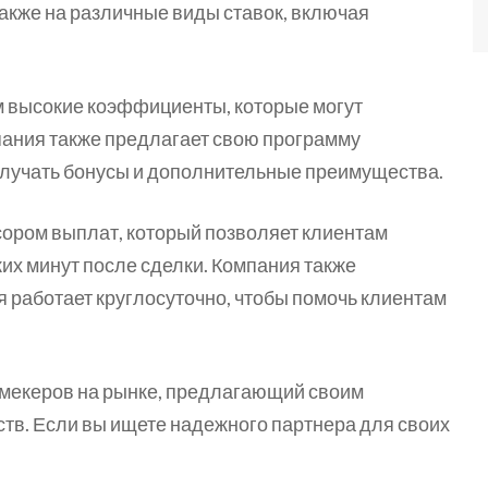
 также на различные виды ставок, включая
ам высокие коэффициенты, которые могут
пания также предлагает свою программу
олучать бонусы и дополнительные преимущества.
сором выплат, который позволяет клиентам
их минут после сделки. Компания также
 работает круглосуточно, чтобы помочь клиентам
укмекеров на рынке, предлагающий своим
ств. Если вы ищете надежного партнера для своих