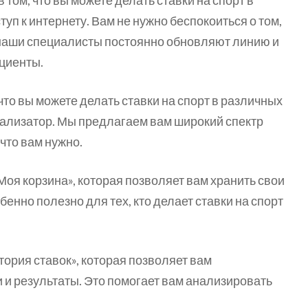
том, что вы можете делать ставки на спорт в
туп к интернету. Вам не нужно беспокоиться о том,
 наши специалисты постоянно обновляют линию и
циенты.
что вы можете делать ставки на спорт в различных
тализатор. Мы предлагаем вам широкий спектр
 что вам нужно.
Моя корзина», которая позволяет вам хранить свои
бенно полезно для тех, кто делает ставки на спорт
ория ставок», которая позволяет вам
 и результаты. Это помогает вам анализировать