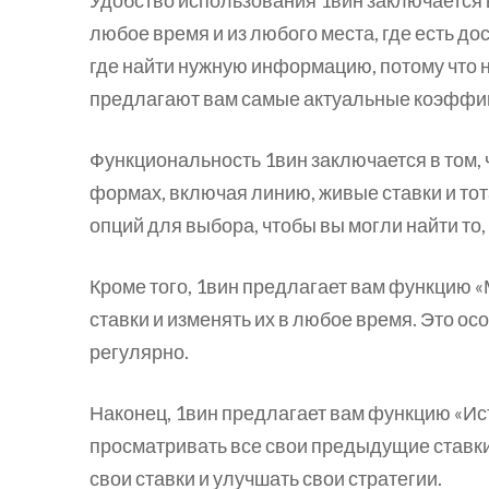
Удобство использования 1вин заключается в 
любое время и из любого места, где есть дос
где найти нужную информацию, потому что
предлагают вам самые актуальные коэффи
Функциональность 1вин заключается в том, 
формах, включая линию, живые ставки и то
опций для выбора, чтобы вы могли найти то,
Кроме того, 1вин предлагает вам функцию «
ставки и изменять их в любое время. Это осо
регулярно.
Наконец, 1вин предлагает вам функцию «Ист
просматривать все свои предыдущие ставки
свои ставки и улучшать свои стратегии.