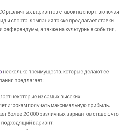
00 различных вариантов ставок на спорт, включая
 виды спорта. Компания также предлагает ставки
 и референдумы, а также на культурные события,
о
несколько преимуществ, которые делают ее
мпания предлагает:
гает некоторые из самых высоких
яет игрокам получать максимальную прибыль.
ет более 20 000 различных вариантов ставок, что
е подходящий вариант.