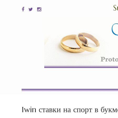
S
1win ставки на спорт в букм