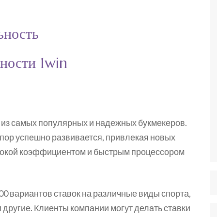
ьность
ности 1win
м из самых популярных и надежных букмекеров.
х пор успешно развивается, привлекая новых
ысокой коэффициентом и быстрым процессором
00 вариантов ставок на различные виды спорта,
и другие. Клиенты компании могут делать ставки