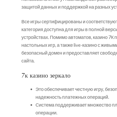
защитой данных и поддержкой на разных ус
Все игры сертифицированы и соответствуют
категория доступна для игры в полной верси
устройствах. Помимо автоматов, казино 7К
настольных игр, а также live-казино с жив
безопасный домен и предоставляет свободн
сайта.
7к казино зеркало
Это обеспечивает честную игру, без
надежность платежных операций.
Система поддерживает множество пл
операции.