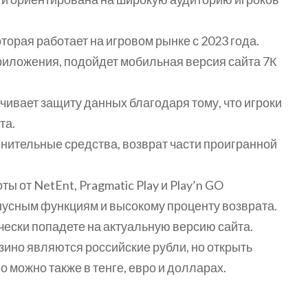
которая работает на игровом рынке с 2023 года.
приложения, подойдет мобильная версия сайта 7К
ивает защиту данных благодаря тому, что игроки
та.
лнительные средства, возврат части проигранной
 от NetEnt, Pragmatic Play и Play’n GO
нусным функциям и высокому проценту возврата.
чески попадете на актуальную версию сайта.
зино являются российские рубли, но открыть
но можно также в тенге, евро и долларах.