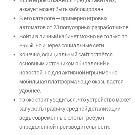
Если игрок откажется предоставить их,
аккаунт может быть заблокирован.
В его каталоге — примерно игровых
автоматов от 23 популярных разработчиков.
Войти в личный кабинет можно не только по
e-mail, но и через социальные сети.
Конечно, официальный сайт остаётся
основным источником обновлений и
новостей, но для активной игры именно
мобильная платформа чаще оказывается
удобнее.
Также стоит убедиться, что устройство может
запускать графику средней детализации —
ведь современные слоты требуют
определённой производительности.