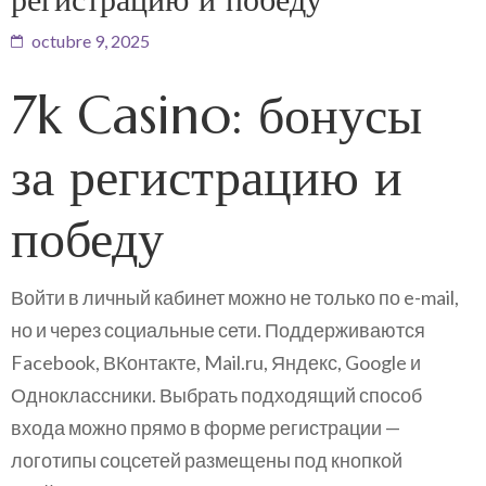
octubre 9, 2025
7k Casino: бонусы
за регистрацию и
победу
Войти в личный кабинет можно не только по e-mail,
но и через социальные сети. Поддерживаются
Facebook, ВКонтакте, Mail.ru, Яндекс, Google и
Одноклассники. Выбрать подходящий способ
входа можно прямо в форме регистрации —
логотипы соцсетей размещены под кнопкой