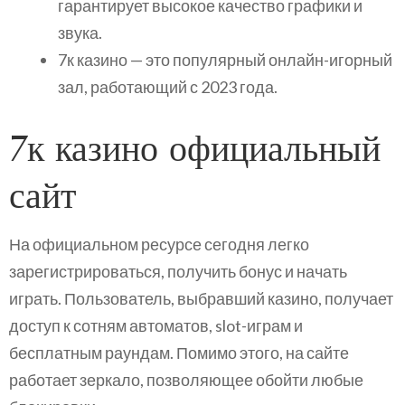
гарантирует высокое качество графики и
звука.
7к казино — это популярный онлайн-игорный
зал, работающий с 2023 года.
7к казино официальный
сайт
На официальном ресурсе сегодня легко
зарегистрироваться, получить бонус и начать
играть. Пользователь, выбравший казино, получает
доступ к сотням автоматов, slot-играм и
бесплатным раундам. Помимо этого, на сайте
работает зеркало, позволяющее обойти любые