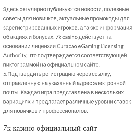
Здесь регулярно публикуются новости, полезные
советы для новичков, актуальные промокоды для
зарегистрированных игроков, а также информация
об акциях и бонусах. 7k casino действует на
основании лицензии Curacao eGaming Licensing
Authority, что подтверждается соответствующей
пиктограммой на официальном сайте.
5.Подтвердить регистрацию через ссылку,
отправленную на указанный адрес электронной
почты. Каждая игра представлена в нескольких
вариациях и предлагает различные уровни ставок
для новичков и профессионалов.
7к казино официальный сайт