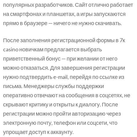
популярных разработчиков. Сайт отлично работает
на смартфонах и планшетах, а игры запускаются
прямо в браузере — ничего не нужно скачивать.
После заполнения регистрационной формы в 7к
casino новичкам предлагается выбрать
приветственный бонус — при желании от него
можно отказаться. Для завершения регистрации
нужно подтвердить e-mail, перейдя по ссылке из
письма. Менеджеры службы поддержки
оперативно отвечают на сообщения в соцсетях, не
скрывают критику и открыты к диалогу. После
регистрации можно пройти авторизацию через
электронную почту, телефон или соцсети, что
упрощает доступ к аккаунту.