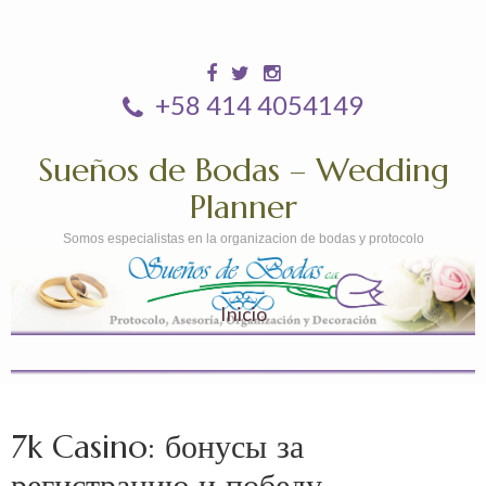
+58 414 4054149
Sueños de Bodas – Wedding
Planner
Somos especialistas en la organizacion de bodas y protocolo
Inicio
7k Casino: бонусы за
регистрацию и победу