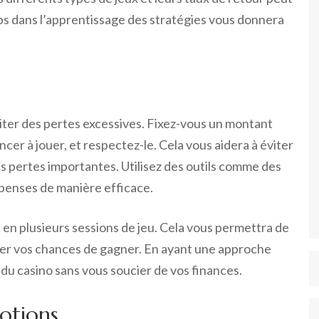
mps dans l’apprentissage des stratégies vous donnera
viter des pertes excessives. Fixez-vous un montant
r à jouer, et respectez-le. Cela vous aidera à éviter
s pertes importantes. Utilisez des outils comme des
épenses de manière efficace.
et en plusieurs sessions de jeu. Cela vous permettra de
ter vos chances de gagner. En ayant une approche
 du casino sans vous soucier de vos finances.
otions