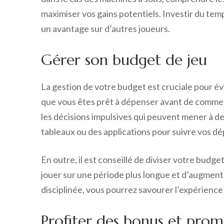
maximiser vos gains potentiels. Investir du te
un avantage sur d’autres joueurs.
Gérer son budget de jeu
La gestion de votre budget est cruciale pour é
que vous êtes prêt à dépenser avant de commence
les décisions impulsives qui peuvent mener à de
tableaux ou des applications pour suivre vos d
En outre, il est conseillé de diviser votre budg
jouer sur une période plus longue et d’augmen
disciplinée, vous pourrez savourer l’expérience
Profiter des bonus et prom