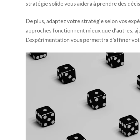
stratégie solide vous aidera à prendre des décis
De plus, adaptez votre stratégie selon vos expé
approches fonctionnent mieux que d’autres, a
L’expérimentation vous permettra d’affiner votr