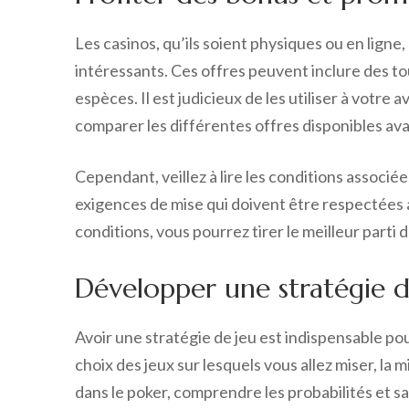
Les casinos, qu’ils soient physiques ou en lig
intéressants. Ces offres peuvent inclure des to
espèces. Il est judicieux de les utiliser à votre
comparer les différentes offres disponibles ava
Cependant, veillez à lire les conditions associ
exigences de mise qui doivent être respectées 
conditions, vous pourrez tirer le meilleur parti
Développer une stratégie d
Avoir une stratégie de jeu est indispensable po
choix des jeux sur lesquels vous allez miser, la
dans le poker, comprendre les probabilités et sa