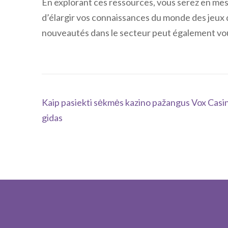
En explorant ces ressources, vous serez en me
d’élargir vos connaissances du monde des jeux 
nouveautés dans le secteur peut également vou
Navegación
Kaip pasiekti sėkmės kazino pažangus Vox Casi
de
gidas
entradas