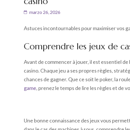
casino
marzo 26, 2026
Astuces incontournables pour maximiser vos ga
Comprendre les jeux de ca
Avant de commencer à jouer, il est essentiel d
casino. Chaque jeu a ses propres règles, stratég
chances de gagner. Que ce soit le poker, la roul
game
, prenez le temps de lire les règles et de v
Une bonne connaissance des jeux vous permettr
dans le cas des machines à sous, comprendre les