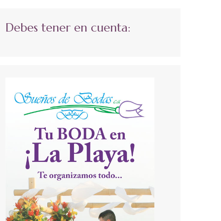
Debes tener en cuenta: