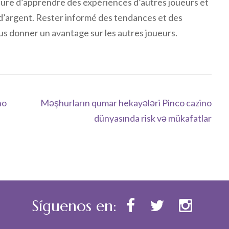
sure d’apprendre des expériences d’autres joueurs et
d’argent. Rester informé des tendances et des
s donner un avantage sur les autres joueurs.
no
Məşhurların qumar hekayələri Pinco cazino
dünyasında risk və mükafatlar
Síguenos en: