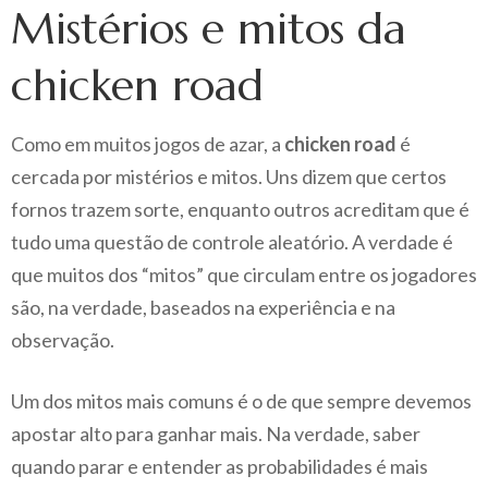
Mistérios e mitos da
chicken road
Como em muitos jogos de azar, a
chicken road
é
cercada por mistérios e mitos. Uns dizem que certos
fornos trazem sorte, enquanto outros acreditam que é
tudo uma questão de controle aleatório. A verdade é
que muitos dos “mitos” que circulam entre os jogadores
são, na verdade, baseados na experiência e na
observação.
Um dos mitos mais comuns é o de que sempre devemos
apostar alto para ganhar mais. Na verdade, saber
quando parar e entender as probabilidades é mais