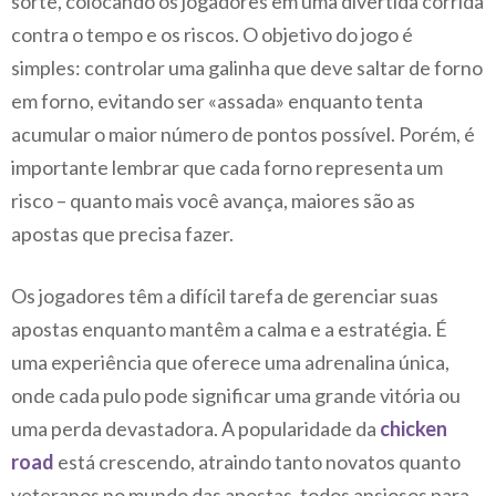
sorte, colocando os jogadores em uma divertida corrida
contra o tempo e os riscos. O objetivo do jogo é
simples: controlar uma galinha que deve saltar de forno
em forno, evitando ser «assada» enquanto tenta
acumular o maior número de pontos possível. Porém, é
importante lembrar que cada forno representa um
risco – quanto mais você avança, maiores são as
apostas que precisa fazer.
Os jogadores têm a difícil tarefa de gerenciar suas
apostas enquanto mantêm a calma e a estratégia. É
uma experiência que oferece uma adrenalina única,
onde cada pulo pode significar uma grande vitória ou
uma perda devastadora. A popularidade da
chicken
road
está crescendo, atraindo tanto novatos quanto
veteranos no mundo das apostas, todos ansiosos para