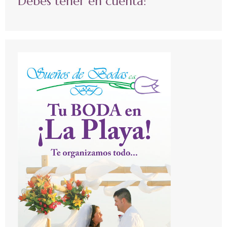
Debes tener en cuenta: