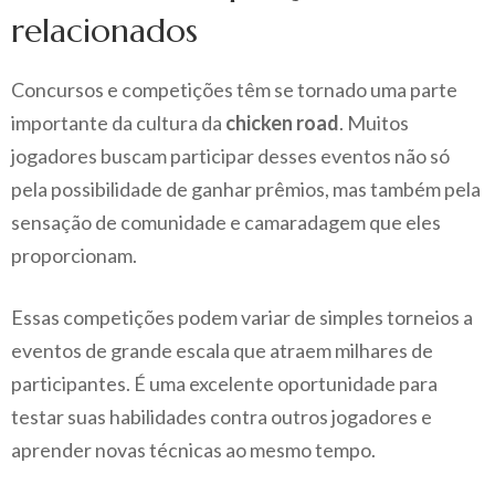
relacionados
Concursos e competições têm se tornado uma parte
importante da cultura da
chicken road
. Muitos
jogadores buscam participar desses eventos não só
pela possibilidade de ganhar prêmios, mas também pela
sensação de comunidade e camaradagem que eles
proporcionam.
Essas competições podem variar de simples torneios a
eventos de grande escala que atraem milhares de
participantes. É uma excelente oportunidade para
testar suas habilidades contra outros jogadores e
aprender novas técnicas ao mesmo tempo.