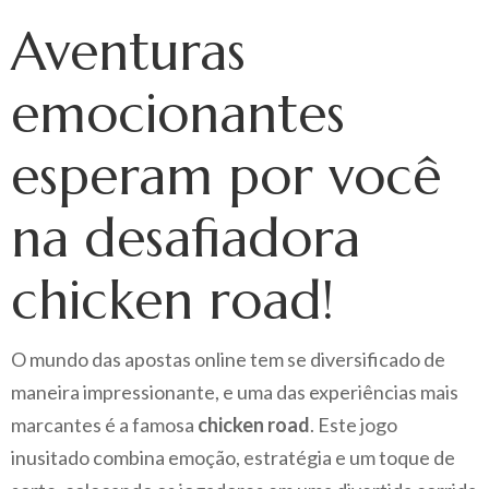
Aventuras
emocionantes
esperam por você
na desafiadora
chicken road!
O mundo das apostas online tem se diversificado de
maneira impressionante, e uma das experiências mais
marcantes é a famosa
chicken road
. Este jogo
inusitado combina emoção, estratégia e um toque de