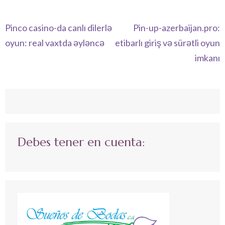
Navegación
Pinco casino-da canlı dilerlə
Pin-up-azerbaijan.pro:
de
oyun: real vaxtda əyləncə
etibarlı giriş və sürətli oyun
entradas
imkanı
Debes tener en cuenta: