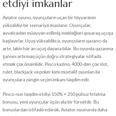
etdiyi imkanlar
Aviator oyunu, oyunçuların uçan bir təyyarənin
yüksəldiyi bir ssenariyə əsaslanır. Oyunçular,
əvvəlcədən müəyyən edilmiş məbləğləri qoyaraq uçuşa
başlayırlar. Uçuş yüksəldikcə, oyunçuların qazancı da
artır, lakin hər an uçuş dayana bilər. Bu oyunda qazanma
şansını artırmaq üçün doğru strategiyalar istifadə
etmək çox önəmlidir. Pinco kazino, 4000-dən çox slot,
rulet, blackjack və poker kimi müxtəlif oyunları ilə
oyunçulara zəngin seçim imkanı təqdim edir.
Pinco-nun təqdim etdiyi 150% + 250 pulsuz fırlatma
bonusu, yeni oyunçular üçün əla bir fürsətdir. Bu
bonuslardan istifadə edərək, Aviator oyununda daha