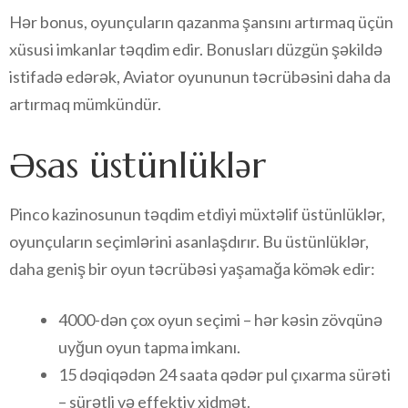
Hər bonus, oyunçuların qazanma şansını artırmaq üçün
xüsusi imkanlar təqdim edir. Bonusları düzgün şəkildə
istifadə edərək, Aviator oyununun təcrübəsini daha da
artırmaq mümkündür.
Əsas üstünlüklər
Pinco kazinosunun təqdim etdiyi müxtəlif üstünlüklər,
oyunçuların seçimlərini asanlaşdırır. Bu üstünlüklər,
daha geniş bir oyun təcrübəsi yaşamağa kömək edir:
4000-dən çox oyun seçimi – hər kəsin zövqünə
uyğun oyun tapma imkanı.
15 dəqiqədən 24 saata qədər pul çıxarma sürəti
– sürətli və effektiv xidmət.