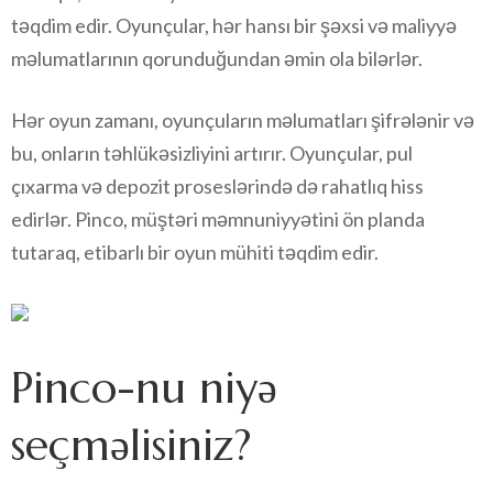
təqdim edir. Oyunçular, hər hansı bir şəxsi və maliyyə
məlumatlarının qorunduğundan əmin ola bilərlər.
Hər oyun zamanı, oyunçuların məlumatları şifrələnir və
bu, onların təhlükəsizliyini artırır. Oyunçular, pul
çıxarma və depozit proseslərində də rahatlıq hiss
edirlər. Pinco, müştəri məmnuniyyətini ön planda
tutaraq, etibarlı bir oyun mühiti təqdim edir.
Pinco-nu niyə
seçməlisiniz?