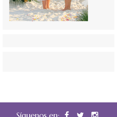
Síguenos en: