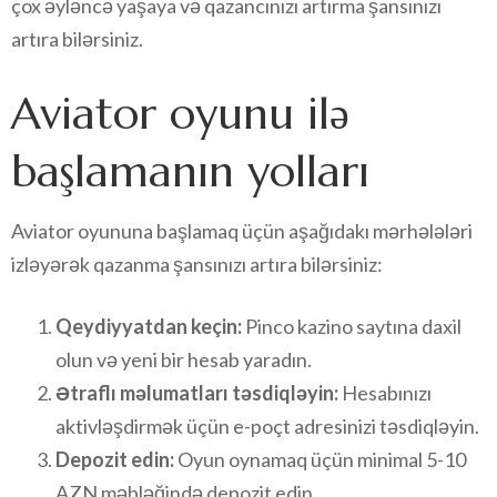
çox əyləncə yaşaya və qazancınızı artırma şansınızı
artıra bilərsiniz.
Aviator oyunu ilə
başlamanın yolları
Aviator oyununa başlamaq üçün aşağıdakı mərhələləri
izləyərək qazanma şansınızı artıra bilərsiniz:
Qeydiyyatdan keçin:
Pinco kazino saytına daxil
olun və yeni bir hesab yaradın.
Ətraflı məlumatları təsdiqləyin:
Hesabınızı
aktivləşdirmək üçün e-poçt adresinizi təsdiqləyin.
Depozit edin:
Oyun oynamaq üçün minimal 5-10
AZN məbləğində depozit edin.