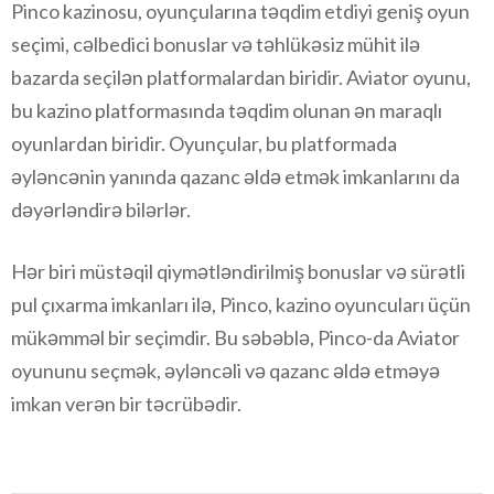
Pinco kazinosu, oyunçularına təqdim etdiyi geniş oyun
seçimi, cəlbedici bonuslar və təhlükəsiz mühit ilə
bazarda seçilən platformalardan biridir. Aviator oyunu,
bu kazino platformasında təqdim olunan ən maraqlı
oyunlardan biridir. Oyunçular, bu platformada
əyləncənin yanında qazanc əldə etmək imkanlarını da
dəyərləndirə bilərlər.
Hər biri müstəqil qiymətləndirilmiş bonuslar və sürətli
pul çıxarma imkanları ilə, Pinco, kazino oyuncuları üçün
mükəmməl bir seçimdir. Bu səbəblə, Pinco-da Aviator
oyununu seçmək, əyləncəli və qazanc əldə etməyə
imkan verən bir təcrübədir.