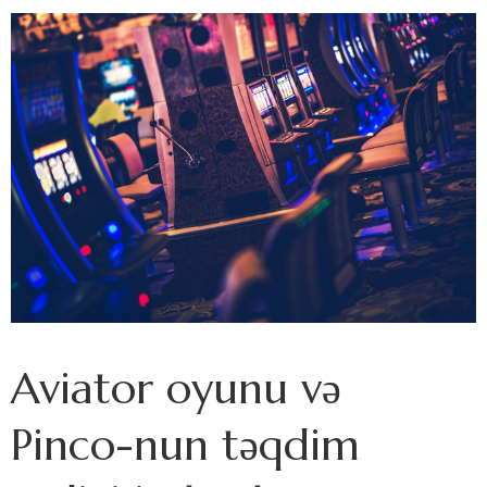
Aviator oyunu və
Pinco-nun təqdim