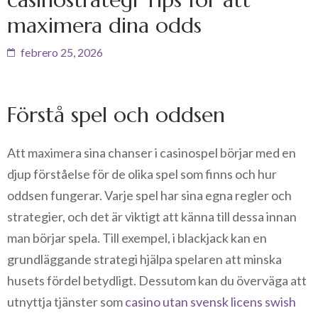
maximera dina odds
febrero 25, 2026
Förstå spel och oddsen
Att maximera sina chanser i casinospel börjar med en
djup förståelse för de olika spel som finns och hur
oddsen fungerar. Varje spel har sina egna regler och
strategier, och det är viktigt att känna till dessa innan
man börjar spela. Till exempel, i blackjack kan en
grundläggande strategi hjälpa spelaren att minska
husets fördel betydligt. Dessutom kan du överväga att
utnyttja tjänster som
casino utan svensk licens swish