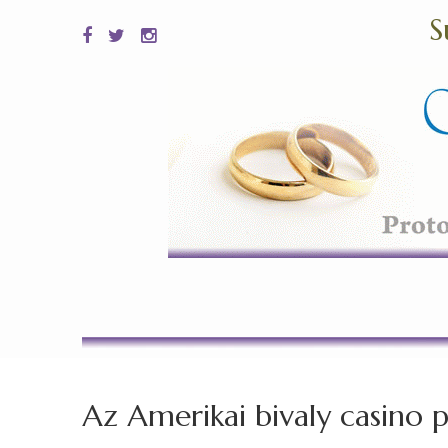
S
Az Amerikai bivaly casino pr