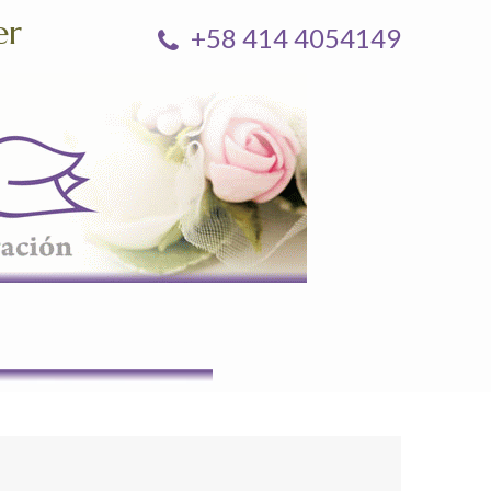
er
+58 414 4054149