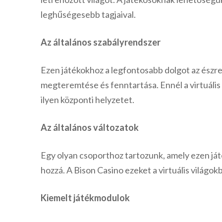
leghűségesebb tagjaival.
Az általános szabályrendszer
Ezen játékokhoz a legfontosabb dolgot az észre
megteremtése és fenntartása. Ennél a virtuális k
ilyen központi helyzetet.
Az általános változatok
Egy olyan csoporthoz tartozunk, amely ezen j
hozzá. A Bison Casino ezeket a virtuális világo
Kiemelt játékmodulok