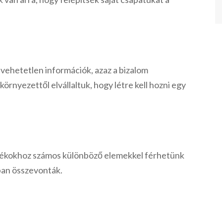
vehetetlen információk, azaz a bizalom
örnyezettől elvállaltuk, hogy létre kell hozni egy
átékokhoz számos különböző elemekkel férhetünk
kban összevonták.