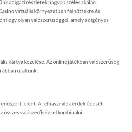
nk az igazi részletek nagyon széles skálán
Casino virtuális környezetben felnőttekre és
ént egy olyan valószerűséggel, amely az igényes
lis kártya kezelése. Az online játékban valószerűség
rábban utaltunk.
rendszert jelent. A felhasználók érdeklődését
z összes valószerűségkel kombinálni.