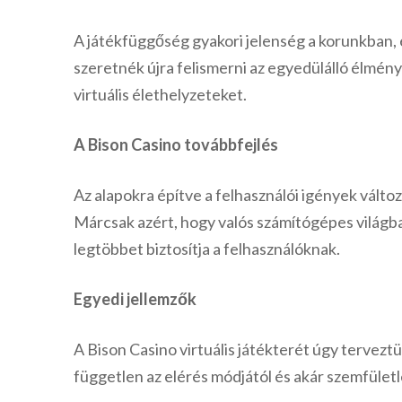
A játékfüggőség gyakori jelenség a korunkban,
szeretnék újra felismerni az egyedülálló élmény
virtuális élethelyzeteket.
A Bison Casino továbbfejlés
Az alapokra építve a felhasználói igények válto
Márcsak azért, hogy valós számítógépes világba
legtöbbet biztosítja a felhasználóknak.
Egyedi jellemzők
A Bison Casino virtuális játékterét úgy tervez
független az elérés módjától és akár szemfületl