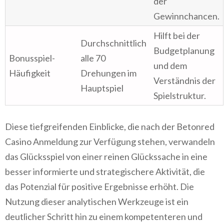
der
Gewinnchancen.
Hilft bei der
Durchschnittlich
Budgetplanung
Bonusspiel-
alle 70
und dem
Häufigkeit
Drehungen im
Verständnis der
Hauptspiel
Spielstruktur.
Diese tiefgreifenden Einblicke, die nach der Betonred
Casino Anmeldung zur Verfügung stehen, verwandeln
das Glücksspiel von einer reinen Glückssache in eine
besser informierte und strategischere Aktivität, die
das Potenzial für positive Ergebnisse erhöht. Die
Nutzung dieser analytischen Werkzeuge ist ein
deutlicher Schritt hin zu einem kompetenteren und