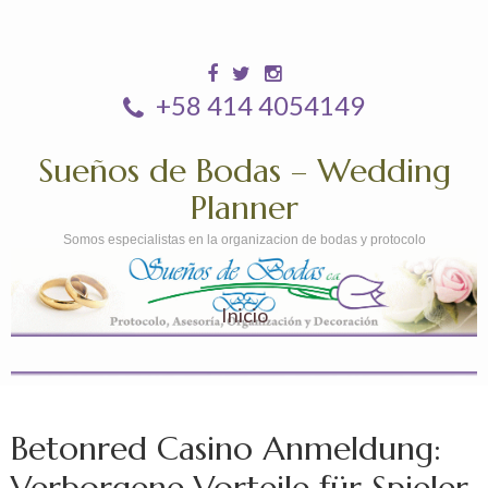
+58 414 4054149
Sueños de Bodas – Wedding
Planner
Somos especialistas en la organizacion de bodas y protocolo
Inicio
Betonred Casino Anmeldung:
Verborgene Vorteile für Spieler