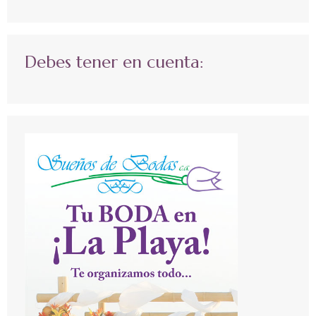
Debes tener en cuenta: