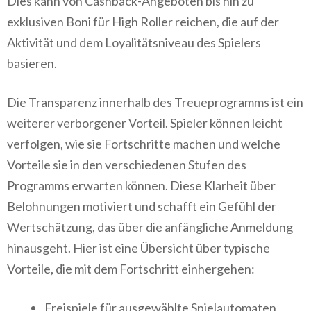
Dies kann von Cashback-Angeboten bis hin zu
exklusiven Boni für High Roller reichen, die auf der
Aktivität und dem Loyalitätsniveau des Spielers
basieren.
Die Transparenz innerhalb des Treueprogramms ist ein
weiterer verborgener Vorteil. Spieler können leicht
verfolgen, wie sie Fortschritte machen und welche
Vorteile sie in den verschiedenen Stufen des
Programms erwarten können. Diese Klarheit über
Belohnungen motiviert und schafft ein Gefühl der
Wertschätzung, das über die anfängliche Anmeldung
hinausgeht. Hier ist eine Übersicht über typische
Vorteile, die mit dem Fortschritt einhergehen:
Freispiele für ausgewählte Spielautomaten