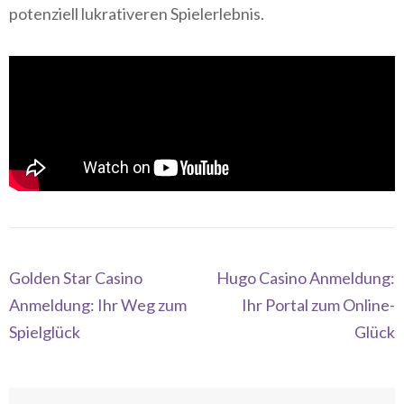
potenziell lukrativeren Spielerlebnis.
Navegación
Golden Star Casino
Hugo Casino Anmeldung:
de
Anmeldung: Ihr Weg zum
Ihr Portal zum Online-
entradas
Spielglück
Glück