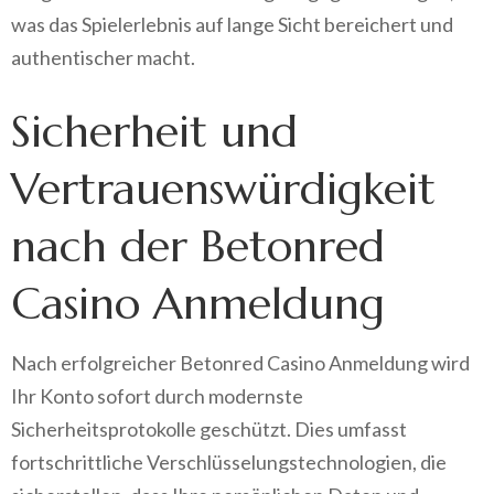
was das Spielerlebnis auf lange Sicht bereichert und
authentischer macht.
Sicherheit und
Vertrauenswürdigkeit
nach der Betonred
Casino Anmeldung
Nach erfolgreicher Betonred Casino Anmeldung wird
Ihr Konto sofort durch modernste
Sicherheitsprotokolle geschützt. Dies umfasst
fortschrittliche Verschlüsselungstechnologien, die