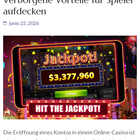
aufdecken
junio 22, 2026
Die Eröffnung eines Kontos in einem Online-Casino ist