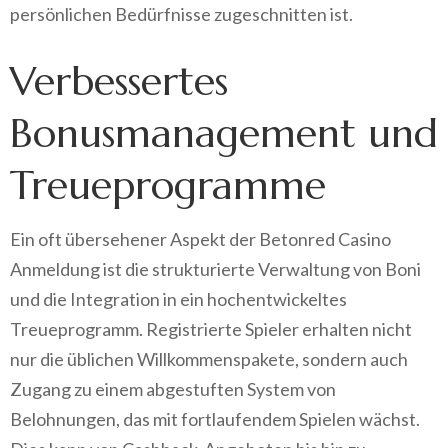
persönlichen Bedürfnisse zugeschnitten ist.
Verbessertes
Bonusmanagement und
Treueprogramme
Ein oft übersehener Aspekt der Betonred Casino
Anmeldung ist die strukturierte Verwaltung von Boni
und die Integration in ein hochentwickeltes
Treueprogramm. Registrierte Spieler erhalten nicht
nur die üblichen Willkommenspakete, sondern auch
Zugang zu einem abgestuften System von
Belohnungen, das mit fortlaufendem Spielen wächst.