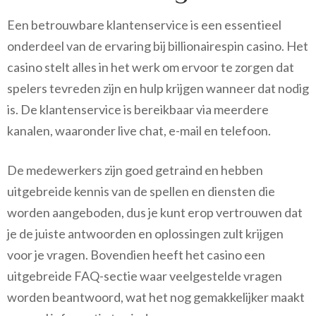
Een betrouwbare klantenservice is een essentieel
onderdeel van de ervaring bij billionairespin casino. Het
casino stelt alles in het werk om ervoor te zorgen dat
spelers tevreden zijn en hulp krijgen wanneer dat nodig
is. De klantenservice is bereikbaar via meerdere
kanalen, waaronder live chat, e-mail en telefoon.
De medewerkers zijn goed getraind en hebben
uitgebreide kennis van de spellen en diensten die
worden aangeboden, dus je kunt erop vertrouwen dat
je de juiste antwoorden en oplossingen zult krijgen
voor je vragen. Bovendien heeft het casino een
uitgebreide FAQ-sectie waar veelgestelde vragen
worden beantwoord, wat het nog gemakkelijker maakt