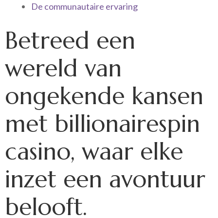
De communautaire ervaring
Betreed een
wereld van
ongekende kansen
met billionairespin
casino, waar elke
inzet een avontuur
belooft.