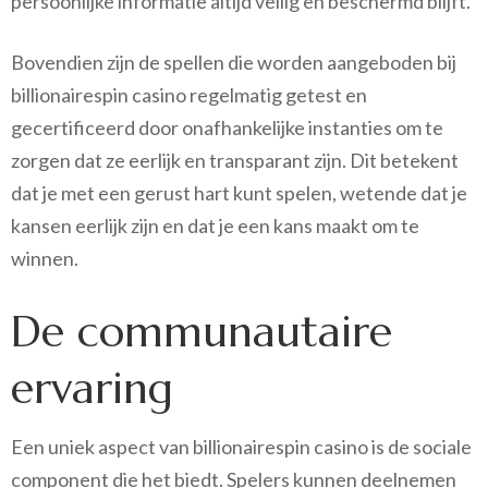
persoonlijke informatie altijd veilig en beschermd blijft.
Bovendien zijn de spellen die worden aangeboden bij
billionairespin casino regelmatig getest en
gecertificeerd door onafhankelijke instanties om te
zorgen dat ze eerlijk en transparant zijn. Dit betekent
dat je met een gerust hart kunt spelen, wetende dat je
kansen eerlijk zijn en dat je een kans maakt om te
winnen.
De communautaire
ervaring
Een uniek aspect van billionairespin casino is de sociale
component die het biedt. Spelers kunnen deelnemen