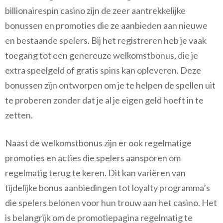
billionairespin casino zijn de zeer aantrekkelijke
bonussen en promoties die ze aanbieden aan nieuwe
en bestaande spelers. Bij het registreren heb je vaak
toegang tot een genereuze welkomstbonus, die je
extra speelgeld of gratis spins kan opleveren. Deze
bonussen zijn ontworpen om je te helpen de spellen uit
te proberen zonder dat je al je eigen geld hoeft in te
zetten.
Naast de welkomstbonus zijn er ook regelmatige
promoties en acties die spelers aansporen om
regelmatig terug te keren. Dit kan variëren van
tijdelijke bonus aanbiedingen tot loyalty programma’s
die spelers belonen voor hun trouw aan het casino. Het
is belangrijk om de promotiepagina regelmatig te