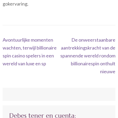
gokervaring.
Navegación
Avontuurlijke momenten
De onweerstaanbare
de
wachten, terwijl billionaire
aantrekkingskracht van de
entradas
spin casino spelers in een
spannende wereld rondom
wereld van luxe en sp
billionairespin onthult
nieuwe
Debes tener en cuenta: