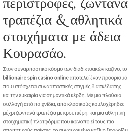
περιστροφές, ζωντανά
τραπέζια & αθλητικά
στοιχήματα με άδεια
Κουρασάο.
Στον συναρπαστικό κόσμο των διαδικτυακών καζίνο, το
billionaire spin casino online
αποτελεί έναν προορισμό
που υπόσχεται συναρπαστικές στιγμές διασκέδασης
και την ευκαιρία για σημαντικά κέρδη. Με μια πλούσια
συλλογή από παιχνίδια, από κλασικούς κουλοχέρηδες
μέχρι ζωντανά τραπέζια με κρουπιέρη, και μια αθλητική
στοιχηματική πλατφόρμα που ικανοποιεί τους πιο
απαιτητικούς παίκτες, το συγκεκριμένο καζίνο ξεχωρίζει