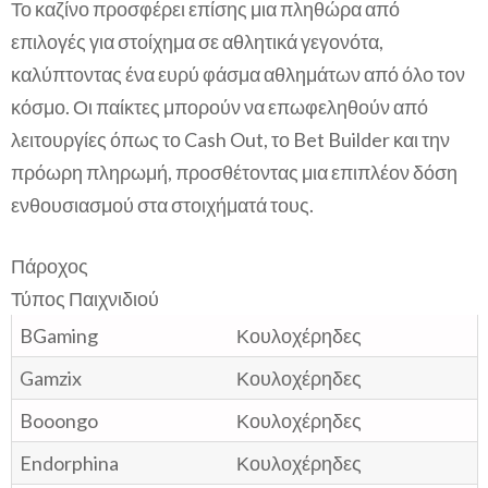
Το καζίνο προσφέρει επίσης μια πληθώρα από
επιλογές για στοίχημα σε αθλητικά γεγονότα,
καλύπτοντας ένα ευρύ φάσμα αθλημάτων από όλο τον
κόσμο. Οι παίκτες μπορούν να επωφεληθούν από
λειτουργίες όπως το Cash Out, το Bet Builder και την
πρόωρη πληρωμή, προσθέτοντας μια επιπλέον δόση
ενθουσιασμού στα στοιχήματά τους.
Πάροχος
Τύπος Παιχνιδιού
BGaming
Κουλοχέρηδες
Gamzix
Κουλοχέρηδες
Booongo
Κουλοχέρηδες
Endorphina
Κουλοχέρηδες