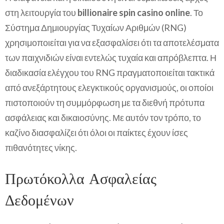
στη λειτουργία του
billionaire spin casino online
. Το
Σύστημα Δημιουργίας Τυχαίων Αριθμών (RNG)
χρησιμοποιείται για να εξασφαλίσει ότι τα αποτελέσματα
των παιχνιδιών είναι εντελώς τυχαία και απρόβλεπτα. Η
διαδικασία ελέγχου του RNG πραγματοποιείται τακτικά
από ανεξάρτητους ελεγκτικούς οργανισμούς, οι οποίοι
πιστοποιούν τη συμμόρφωση με τα διεθνή πρότυπα
ασφάλειας και δικαιοσύνης. Με αυτόν τον τρόπο, το
καζίνο διασφαλίζει ότι όλοι οι παίκτες έχουν ίσες
πιθανότητες νίκης.
Πρωτόκολλα Ασφαλείας
Δεδομένων