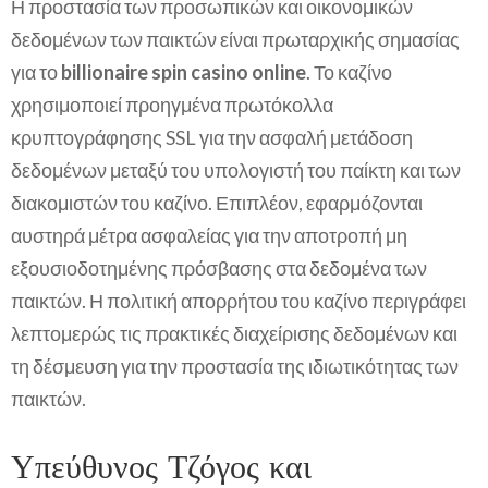
Η προστασία των προσωπικών και οικονομικών
δεδομένων των παικτών είναι πρωταρχικής σημασίας
για το
billionaire spin casino online
. Το καζίνο
χρησιμοποιεί προηγμένα πρωτόκολλα
κρυπτογράφησης SSL για την ασφαλή μετάδοση
δεδομένων μεταξύ του υπολογιστή του παίκτη και των
διακομιστών του καζίνο. Επιπλέον, εφαρμόζονται
αυστηρά μέτρα ασφαλείας για την αποτροπή μη
εξουσιοδοτημένης πρόσβασης στα δεδομένα των
παικτών. Η πολιτική απορρήτου του καζίνο περιγράφει
λεπτομερώς τις πρακτικές διαχείρισης δεδομένων και
τη δέσμευση για την προστασία της ιδιωτικότητας των
παικτών.
Υπεύθυνος Τζόγος και