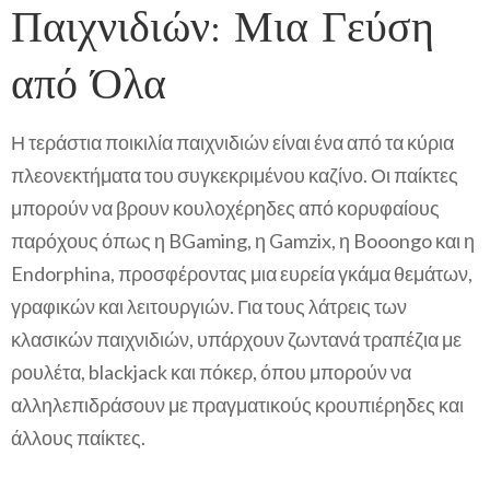
Παιχνιδιών: Μια Γεύση
από Όλα
Η τεράστια ποικιλία παιχνιδιών είναι ένα από τα κύρια
πλεονεκτήματα του συγκεκριμένου καζίνο. Οι παίκτες
μπορούν να βρουν κουλοχέρηδες από κορυφαίους
παρόχους όπως η BGaming, η Gamzix, η Booongo και η
Endorphina, προσφέροντας μια ευρεία γκάμα θεμάτων,
γραφικών και λειτουργιών. Για τους λάτρεις των
κλασικών παιχνιδιών, υπάρχουν ζωντανά τραπέζια με
ρουλέτα, blackjack και πόκερ, όπου μπορούν να
αλληλεπιδράσουν με πραγματικούς κρουπιέρηδες και
άλλους παίκτες.