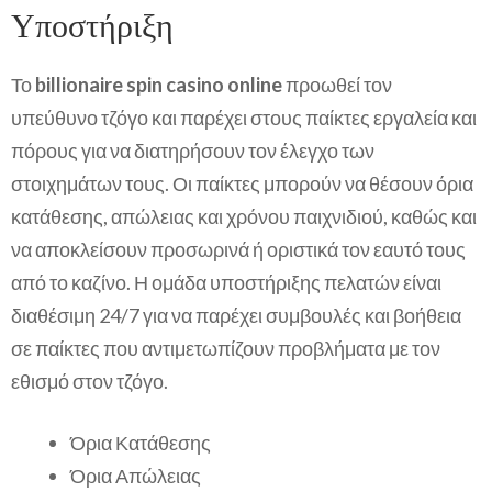
Υποστήριξη
Το
billionaire spin casino online
προωθεί τον
υπεύθυνο τζόγο και παρέχει στους παίκτες εργαλεία και
πόρους για να διατηρήσουν τον έλεγχο των
στοιχημάτων τους. Οι παίκτες μπορούν να θέσουν όρια
κατάθεσης, απώλειας και χρόνου παιχνιδιού, καθώς και
να αποκλείσουν προσωρινά ή οριστικά τον εαυτό τους
από το καζίνο. Η ομάδα υποστήριξης πελατών είναι
διαθέσιμη 24/7 για να παρέχει συμβουλές και βοήθεια
σε παίκτες που αντιμετωπίζουν προβλήματα με τον
εθισμό στον τζόγο.
Όρια Κατάθεσης
Όρια Απώλειας