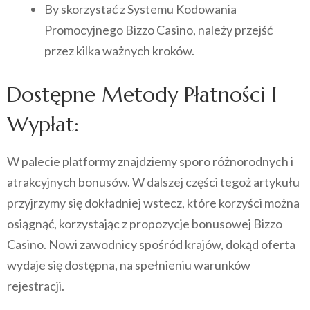
By skorzystać z Systemu Kodowania
Promocyjnego Bizzo Casino, należy przejść
przez kilka ważnych kroków.
Dostępne Metody Płatności I
Wypłat:
W palecie platformy znajdziemy sporo różnorodnych i
atrakcyjnych bonusów. W dalszej części tegoż artykułu
przyjrzymy się dokładniej wstecz, które korzyści można
osiągnąć, korzystając z propozycje bonusowej Bizzo
Casino. Nowi zawodnicy spośród krajów, dokąd oferta
wydaje się dostępna, na spełnieniu warunków
rejestracji.