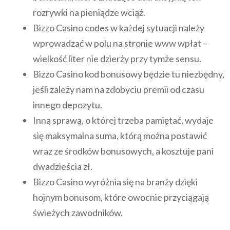
rozrywki na pieniądze wciąż.
Bizzo Casino codes w każdej sytuacji należy
wprowadzać w polu na stronie www wpłat –
wielkość liter nie dzierży przy tymże sensu.
Bizzo Casino kod bonusowy będzie tu niezbędny,
jeśli zależy nam na zdobyciu premii od czasu
innego depozytu.
Inną sprawą, o której trzeba pamiętać, wydaje
się maksymalna suma, którą można postawić
wraz ze środków bonusowych, a kosztuje pani
dwadzieścia zł.
Bizzo Casino wyróżnia się na branży dzięki
hojnym bonusom, które owocnie przyciągają
świeżych zawodników.