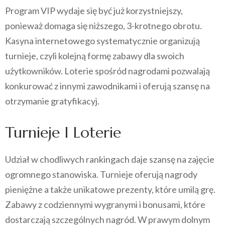
Program VIP wydaje się być już korzystniejszy,
ponieważ domaga się niższego, 3-krotnego obrotu.
Kasyna internetowego systematycznie organizują
turnieje, czyli kolejną formę zabawy dla swoich
użytkowników. Loterie spośród nagrodami pozwalają
konkurować z innymi zawodnikami i oferują szansę na
otrzymanie gratyfikacyj.
Turnieje I Loterie
Udział w chodliwych rankingach daje szansę na zajęcie
ogromnego stanowiska. Turnieje oferują nagrody
pieniężne a także unikatowe prezenty, które umilą grę.
Zabawy z codziennymi wygranymi i bonusami, które
dostarczają szczególnych nagród. W prawym dolnym