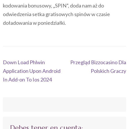
kodowania bonusowy, „SPIN”, doda nam aż do
odwiedzenia setka gratisowych spinów w czasie
doładowania w poniedziałki.
Navegación
Down Load Phlwin
Przegląd Bizzocasino Dla
de
Application Upon Android
Polskich Graczy
entradas
In Add-on To Ios 2024
Debes tener en cuenta: