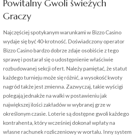
Powitalny Gwoli świeżych
Graczy
Najczęściej spotykanym warunkami w Bizzo Casino
wydaje się być 40-krotność. Doświadczony operator
Bizzo Casino bardzo dobrze zdaje osobiście z tego
sprawę i postarał się o udostępnienie właściwie
rozbudowanej sekcji ofert. Należy pamiętać, że statut
każdego turnieju może się różnić, a wysokość kwoty
nagród także jest zmienna. Zazwyczaj, takie wyścigi
polegają jednakże na walki w postawieniu jak
największej ilości zakładów w wybranej grze w
określonym czasie. Loterie są dostępne gwoli każdego
kontrahenta, który wcześniej dokonał wpłaty na
własne rachunek rozliczeniowy w wortalu. Inny system