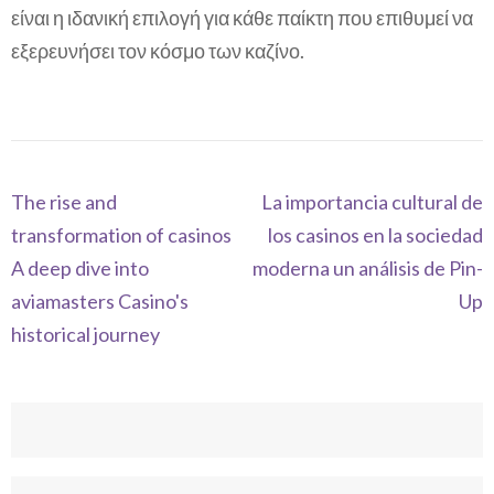
είναι η ιδανική επιλογή για κάθε παίκτη που επιθυμεί να
εξερευνήσει τον κόσμο των καζίνο.
Navegación
The rise and
La importancia cultural de
de
transformation of casinos
los casinos en la sociedad
entradas
A deep dive into
moderna un análisis de Pin-
aviamasters Casino's
Up
historical journey