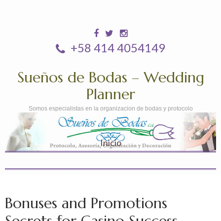
+58 414 4054149
Sueños de Bodas – Wedding
Planner
Somos especialistas en la organizacion de bodas y protocolo
Inicio
Bonuses and Promotions
Secrets for Casino Success