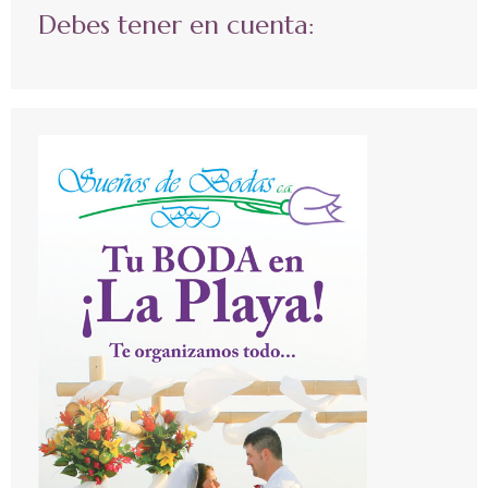
Debes tener en cuenta: