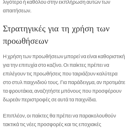
λιγότερο ή καθόλου στην εκπλήρωση αυτών των
απαιτήσεων.
Στρατηγικές για τη χρήση των
προωθήσεων
Η χρήση των προωθήσεων μπορεί να είναι καθοριστική
για την επιτυχία στο καζίνο. Οι παίκτες πρέπει να
επιλέγουν τις προωθήσεις που ταιριάζουν καλύτερα
στο στυλ παιχνιδιού τους. Για παράδειγμα, αν προτιμάτε
τα φρουτάκια, αναζητήστε μπόνους που προσφέρουν
δωρεάν περιστροφές σε αυτά τα παιχνίδια.
Επιπλέον, οι παίκτες θα πρέπει να παρακολουθούν
τακτικά τις νέες προσφορές και τις εποχιακές