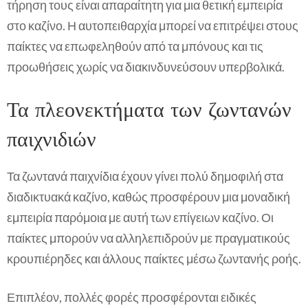
τήρηση τους είναι απαραίτητη για μια θετική εμπειρία
στο καζίνο. Η αυτοπειθαρχία μπορεί να επιτρέψει στους
παίκτες να επωφεληθούν από τα μπόνους και τις
προωθήσεις χωρίς να διακινδυνεύσουν υπερβολικά.
Τα πλεονεκτήματα των ζωντανών
παιχνιδιών
Τα ζωντανά παιχνίδια έχουν γίνει πολύ δημοφιλή στα
διαδικτυακά καζίνο, καθώς προσφέρουν μια μοναδική
εμπειρία παρόμοια με αυτή των επίγειων καζίνο. Οι
παίκτες μπορούν να αλληλεπιδρούν με πραγματικούς
κρουπιέρηδες και άλλους παίκτες μέσω ζωντανής ροής.
Επιπλέον, πολλές φορές προσφέρονται ειδικές