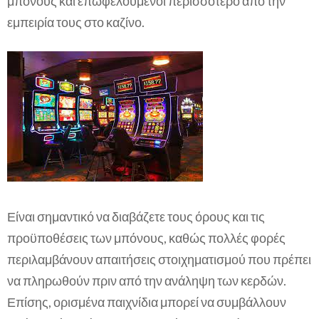
μπόνους και επωφελούμενοι περισσότερο από την
εμπειρία τους στο καζίνο.
Είναι σημαντικό να διαβάζετε τους όρους και τις
προϋποθέσεις των μπόνους, καθώς πολλές φορές
περιλαμβάνουν απαιτήσεις στοιχηματισμού που πρέπει
να πληρωθούν πριν από την ανάληψη των κερδών.
Επίσης, ορισμένα παιχνίδια μπορεί να συμβάλλουν