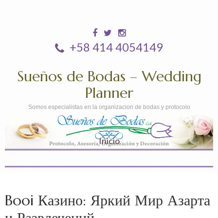
+58 414 4054149
Sueños de Bodas – Wedding
Planner
Somos especialistas en la organizacion de bodas y protocolo
Inicio
Booi Казино: Яркий Мир Азарта
и Развлечений