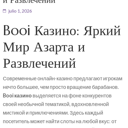
julio 1, 2026
Booi Казино: Яркий
Мир Азарта и
Развлечений
Современные онлайн-казино предлагают игрокам
нечто большее, чем просто вращение барабанов.
Booi казино
выделяется на фоне конкурентов
своей необычной тематикой, вдохновленной
мистикой и приключениями. Здесь каждый
посетитель может найти слоты на любой вкус: от