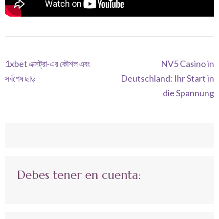
Navegación
1xbet এক্সট্রা-এর কৌশল এবং
NV5 Casino in
de
সর্বশেষ ছাড়
Deutschland: Ihr Start in
entradas
die Spannung
Debes tener en cuenta: