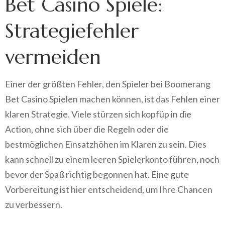
Bet Casino Spiele:
Strategiefehler
vermeiden
Einer der größten Fehler, den Spieler bei Boomerang
Bet Casino Spielen machen können, ist das Fehlen einer
klaren Strategie. Viele stürzen sich kopfüp in die
Action, ohne sich über die Regeln oder die
bestmöglichen Einsatzhöhen im Klaren zu sein. Dies
kann schnell zu einem leeren Spielerkonto führen, noch
bevor der Spaß richtig begonnen hat. Eine gute
Vorbereitung ist hier entscheidend, um Ihre Chancen
zu verbessern.