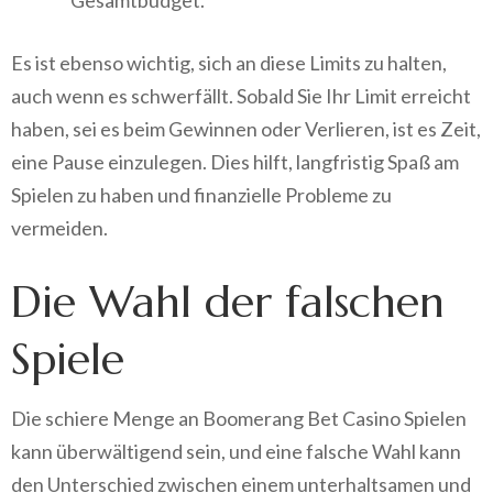
Es ist ebenso wichtig, sich an diese Limits zu halten,
auch wenn es schwerfällt. Sobald Sie Ihr Limit erreicht
haben, sei es beim Gewinnen oder Verlieren, ist es Zeit,
eine Pause einzulegen. Dies hilft, langfristig Spaß am
Spielen zu haben und finanzielle Probleme zu
vermeiden.
Die Wahl der falschen
Spiele
Die schiere Menge an Boomerang Bet Casino Spielen
kann überwältigend sein, und eine falsche Wahl kann
den Unterschied zwischen einem unterhaltsamen und