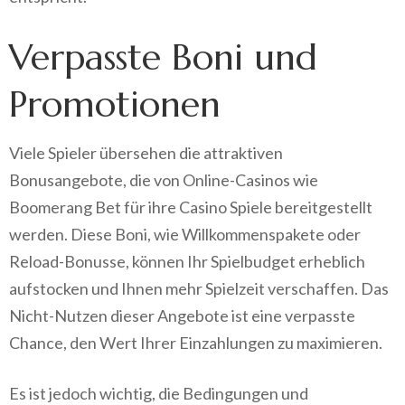
Verpasste Boni und
Promotionen
Viele Spieler übersehen die attraktiven
Bonusangebote, die von Online-Casinos wie
Boomerang Bet für ihre Casino Spiele bereitgestellt
werden. Diese Boni, wie Willkommenspakete oder
Reload-Bonusse, können Ihr Spielbudget erheblich
aufstocken und Ihnen mehr Spielzeit verschaffen. Das
Nicht-Nutzen dieser Angebote ist eine verpasste
Chance, den Wert Ihrer Einzahlungen zu maximieren.
Es ist jedoch wichtig, die Bedingungen und