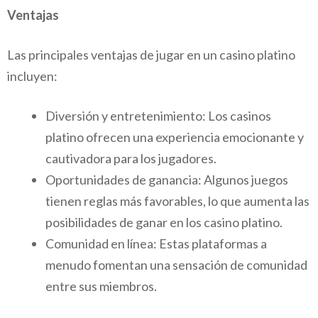
Ventajas
Las principales ventajas de jugar en un casino platino
incluyen:
Diversión y entretenimiento: Los casinos
platino ofrecen una experiencia emocionante y
cautivadora para los jugadores.
Oportunidades de ganancia: Algunos juegos
tienen reglas más favorables, lo que aumenta las
posibilidades de ganar en los casino platino.
Comunidad en línea: Estas plataformas a
menudo fomentan una sensación de comunidad
entre sus miembros.