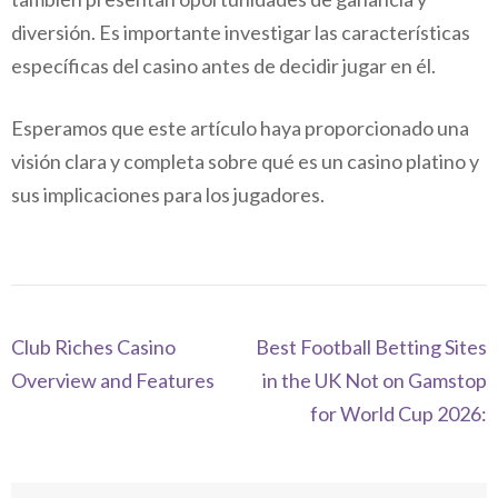
diversión. Es importante investigar las características
específicas del casino antes de decidir jugar en él.
Esperamos que este artículo haya proporcionado una
visión clara y completa sobre qué es un casino platino y
sus implicaciones para los jugadores.
Navegación
Club Riches Casino
Best Football Betting Sites
de
Overview and Features
in the UK Not on Gamstop
entradas
for World Cup 2026: