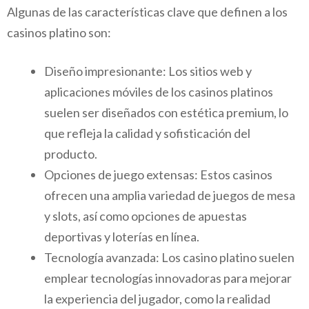
Algunas de las características clave que definen a los
casinos platino son:
Diseño impresionante: Los sitios web y
aplicaciones móviles de los casinos platinos
suelen ser diseñados con estética premium, lo
que refleja la calidad y sofisticación del
producto.
Opciones de juego extensas: Estos casinos
ofrecen una amplia variedad de juegos de mesa
y slots, así como opciones de apuestas
deportivas y loterías en línea.
Tecnología avanzada: Los casino platino suelen
emplear tecnologías innovadoras para mejorar
la experiencia del jugador, como la realidad