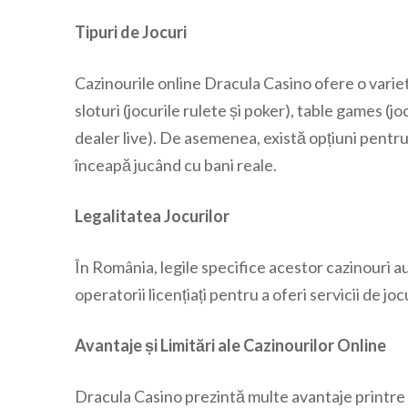
Tipuri de Jocuri
Cazinourile online Dracula Casino ofere o varieta
sloturi (jocurile rulete și poker), table games (jo
dealer live). De asemenea, există opțiuni pentru
înceapă jucând cu bani reale.
Legalitatea Jocurilor
În România, legile specifice acestor cazinouri au
operatorii licențiați pentru a oferi servicii de joc
Avantaje și Limitări ale Cazinourilor Online
Dracula Casino prezintă multe avantaje printre 