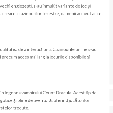
vechi englezești, s-au înmulțit variante de joc și
 cu crearea cazinourilor terestre, oamenii au avut acces
alitatea de a interacționa. Cazinourile online s-au
 precum acces mai larg la jocurile disponibile și
din legenda vampirului Count Dracula. Acest tip de
gotice și pline de aventură, oferind jucătorilor
rstelor trecute.