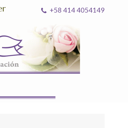
er
+58 414 4054149