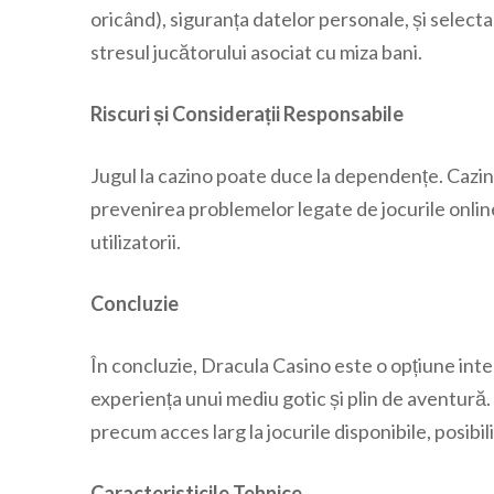
oricând), siguranța datelor personale, și selecta
stresul jucătorului asociat cu miza bani.
Riscuri și Considerații Responsabile
Jugul la cazino poate duce la dependențe. Cazin
prevenirea problemelor legate de jocurile onlin
utilizatorii.
Concluzie
În concluzie, Dracula Casino este o opțiune int
experiența unui mediu gotic și plin de aventură.
precum acces larg la jocurile disponibile, posibili
Caracteristicile Tehnice