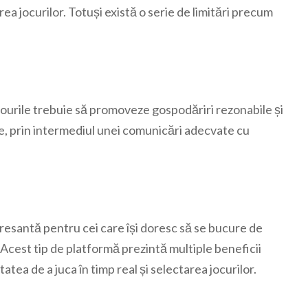
rea jocurilor. Totuși există o serie de limitări precum
ourile trebuie să promoveze gospodăriri rezonabile și
e, prin intermediul unei comunicări adecvate cu
eresantă pentru cei care își doresc să se bucure de
 Acest tip de platformă prezintă multiple beneficii
tatea de a juca în timp real și selectarea jocurilor.