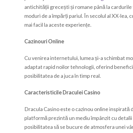
antichității grecești și romane până la cardurile 
moduri de a împărți pariul. În secolul al XX-lea,
mai facil la aceste experiențe.
Cazinouri Online
Cu venirea internetului, lumea și-a schimbat mod
adaptat rapid noilor tehnologii, oferind beneficii
posibilitatea de a juca în timp real.
Caracteristicile Draculei Casino
Dracula Casino este o cazinou online inspirată 
platformă prezintă un mediu împânzit cu detalii 
posibilitatea să se bucure de atmosfera unei vâ