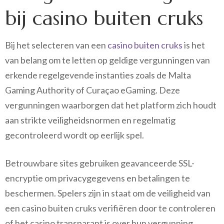
bij casino buiten cruks
Bij het selecteren van een
casino buiten cruks
is het
van belang om te letten op geldige vergunningen van
erkende regelgevende instanties zoals de Malta
Gaming Authority of Curaçao eGaming. Deze
vergunningen waarborgen dat het platform zich houdt
aan strikte veiligheidsnormen en regelmatig
gecontroleerd wordt op eerlijk spel.
Betrouwbare sites gebruiken geavanceerde SSL-
encryptie om privacygegevens en betalingen te
beschermen. Spelers zijn in staat om de veiligheid van
een casino buiten cruks verifiëren door te controleren
of het casino transparant is over hun vergunning,