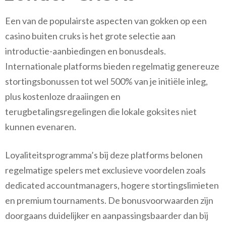
Een van de populairste aspecten van gokken op een
casino buiten cruks is het grote selectie aan
introductie-aanbiedingen en bonusdeals.
Internationale platforms bieden regelmatig genereuze
stortingsbonussen tot wel 500% van je initiële inleg,
plus kostenloze draaiingen en
terugbetalingsregelingen die lokale goksites niet
kunnen evenaren.
Loyaliteitsprogramma’s bij deze platforms belonen
regelmatige spelers met exclusieve voordelen zoals
dedicated accountmanagers, hogere stortingslimieten
en premium tournaments. De bonusvoorwaarden zijn
doorgaans duidelijker en aanpassingsbaarder dan bij