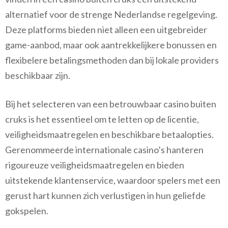
alternatief voor de strenge Nederlandse regelgeving.
Deze platforms bieden niet alleen een uitgebreider
game-aanbod, maar ook aantrekkelijkere bonussen en
flexibelere betalingsmethoden dan bij lokale providers
beschikbaar zijn.
Bij het selecteren van een betrouwbaar casino buiten
cruks is het essentieel om te letten op de licentie,
veiligheidsmaatregelen en beschikbare betaalopties.
Gerenommeerde internationale casino’s hanteren
rigoureuze veiligheidsmaatregelen en bieden
uitstekende klantenservice, waardoor spelers met een
gerust hart kunnen zich verlustigen in hun geliefde
gokspelen.