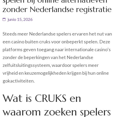
zonder Nederlandse registratie
junio 15, 2026
Steeds meer Nederlandse spelers ervaren het nut van
een casino buiten cruks voor onbeperkt spelen. Deze
platforms geven toegang naar internationale casino’s
zonder de beperkingen van het Nederlandse
zelfuitsluitingssysteem, waardoor spelers meer
vrijheid en keuzemogelijkheden krijgen bij hun online
gokactiviteiten.
Wat is CRUKS en
waarom zoeken spelers