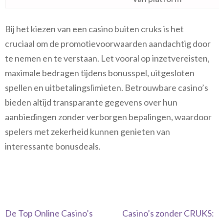
Bij het kiezen van een casino buiten cruks is het
cruciaal om de promotievoorwaarden aandachtig door
te nemen en te verstaan. Let vooral op inzetvereisten,
maximale bedragen tijdens bonusspel, uitgesloten
spellen en uitbetalingslimieten. Betrouwbare casino’s
bieden altijd transparante gegevens over hun
aanbiedingen zonder verborgen bepalingen, waardoor
spelers met zekerheid kunnen genieten van
interessante bonusdeals.
Navegación
De Top Online Casino’s
Casino’s zonder CRUKS: