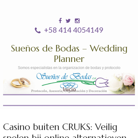
+58 414 4054149
Sueños de Bodas – Wedding
Planner
Somos especialistas en la organizacion de bodas y protocolo
Inicio
Casino buiten CRUKS: Veilig
spelen bij online alternatieven