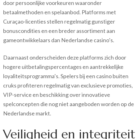
door persoonlijke voorkeuren waaronder
betaalmethoden en spelaanbod. Platforms met
Curaçao-licenties stellen regelmatig gunstiger
bonuscondities en een breder assortiment aan
gameontwikkelaars dan Nederlandse casino’s.
Daarnaast onderscheiden deze platforms zich door
hogere uitbetalingspercentages en aantrekkelijke
loyaliteitsprogramma’s. Spelers bij een casino buiten
cruks profiteren regelmatig van exclusieve promoties,
VIP-service en beschikking over innovatieve
spelconcepten die nog niet aangeboden worden op de
Nederlandse markt.
Veiligheid en integriteit