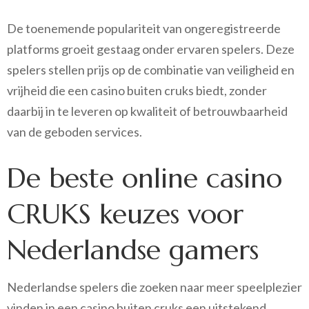
De toenemende populariteit van ongeregistreerde
platforms groeit gestaag onder ervaren spelers. Deze
spelers stellen prijs op de combinatie van veiligheid en
vrijheid die een casino buiten cruks biedt, zonder
daarbij in te leveren op kwaliteit of betrouwbaarheid
van de geboden services.
De beste online casino
CRUKS keuzes voor
Nederlandse gamers
Nederlandse spelers die zoeken naar meer speelplezier
vinden in een casino buiten cruks een uitstekend