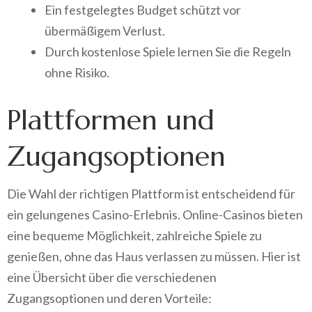
Ein festgelegtes Budget schützt vor
übermäßigem Verlust.
Durch kostenlose Spiele lernen Sie die Regeln
ohne Risiko.
Plattformen und
Zugangsoptionen
Die Wahl der richtigen Plattform ist entscheidend für
ein gelungenes Casino-Erlebnis. Online-Casinos bieten
eine bequeme Möglichkeit, zahlreiche Spiele zu
genießen, ohne das Haus verlassen zu müssen. Hier ist
eine Übersicht über die verschiedenen
Zugangsoptionen und deren Vorteile: