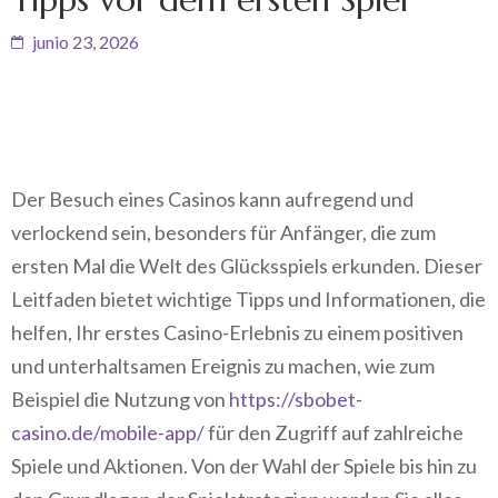
junio 23, 2026
Der Besuch eines Casinos kann aufregend und
verlockend sein, besonders für Anfänger, die zum
ersten Mal die Welt des Glücksspiels erkunden. Dieser
Leitfaden bietet wichtige Tipps und Informationen, die
helfen, Ihr erstes Casino-Erlebnis zu einem positiven
und unterhaltsamen Ereignis zu machen, wie zum
Beispiel die Nutzung von
https://sbobet-
casino.de/mobile-app/
für den Zugriff auf zahlreiche
Spiele und Aktionen. Von der Wahl der Spiele bis hin zu