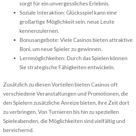
sorgt für ein unvergessliches Erlebnis.
Soziale Interaktion: Glücksspiel kann eine
großartige Möglichkeit sein, neue Leute
kennenzulernen.
Bonusangebote: Viele Casinos bieten attraktive
Boni, um neue Spieler zu gewinnen.
Lernmöglichkeiten: Durch das Spielen können
Sie strategische Fähigkeiten entwickeln.
Zusätzlich zu diesen Vorteilen bieten Casinos oft
verschiedene Veranstaltungen und Promotionen, die
den Spielern zusätzliche Anreize bieten, ihre Zeit dort
zu verbringen. Von Turnieren bis hin zu speziellen
Spieleabenden, die Möglichkeiten sind vielfältig und
bereichernd.