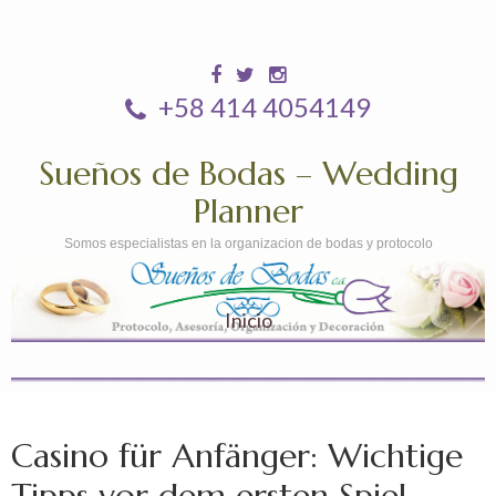
+58 414 4054149
Sueños de Bodas – Wedding
Planner
Somos especialistas en la organizacion de bodas y protocolo
Inicio
Casino für Anfänger: Wichtige
Tipps vor dem ersten Spiel