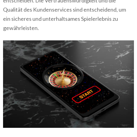
entscheiden. Die Vertrauenswürdigkeit und die
Qualität des Kundenservices sind entscheidend, um
ein sicheres und unterhaltsames Spielerlebnis zu
gewährleisten.