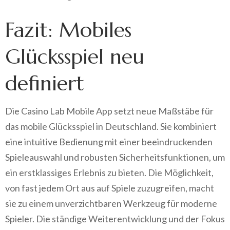
Fazit: Mobiles
Glücksspiel neu
definiert
Die Casino Lab Mobile App setzt neue Maßstäbe für
das mobile Glücksspiel in Deutschland. Sie kombiniert
eine intuitive Bedienung mit einer beeindruckenden
Spieleauswahl und robusten Sicherheitsfunktionen, um
ein erstklassiges Erlebnis zu bieten. Die Möglichkeit,
von fast jedem Ort aus auf Spiele zuzugreifen, macht
sie zu einem unverzichtbaren Werkzeug für moderne
Spieler. Die ständige Weiterentwicklung und der Fokus