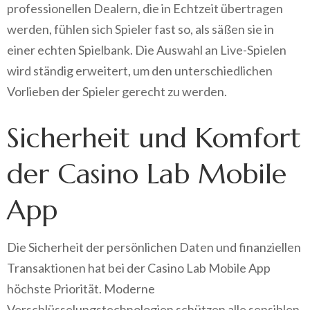
professionellen Dealern, die in Echtzeit übertragen
werden, fühlen sich Spieler fast so, als säßen sie in
einer echten Spielbank. Die Auswahl an Live-Spielen
wird ständig erweitert, um den unterschiedlichen
Vorlieben der Spieler gerecht zu werden.
Sicherheit und Komfort
der Casino Lab Mobile
App
Die Sicherheit der persönlichen Daten und finanziellen
Transaktionen hat bei der Casino Lab Mobile App
höchste Priorität. Moderne
Verschlüsselungstechnologien schützen alle sensiblen