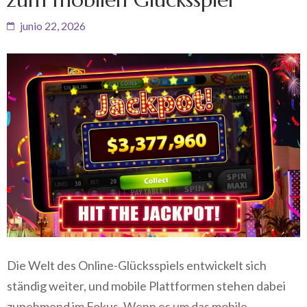
junio 22, 2026
Die Welt des Online-Glücksspiels entwickelt sich
ständig weiter, und mobile Plattformen stehen dabei
zunehmend im Fokus. Wenn es um das mobile