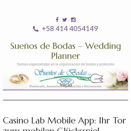
+58 414 4054149
Sueños de Bodas – Wedding
Planner
Somos especialistas en la organizacion de bodas y protocolo
Inicio
Casino Lab Mobile App: Ihr Tor
zum mobilen Glücksspiel