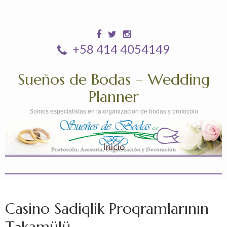
+58 414 4054149
Sueños de Bodas – Wedding
Planner
Somos especialistas en la organizacion de bodas y protocolo
Inicio
Casino Sadiqlik Proqramlarının
Təkamülü