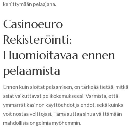
kehittymään pelaajana.
Casinoeuro
Rekisteröinti:
Huomioitavaa ennen
pelaamista
Ennen kuin aloitat pelaamisen, on tärkeää tietää, mitkä
asiat vaikuttavat pelikokemukseesi. Varmista, että
ymmärrät kasinon käyttöehdot ja ehdot, sekä kuinka
voit nostaa voittojasi. Tämä auttaa sinua välttämään
mahdollisia ongelmia myöhemmin.