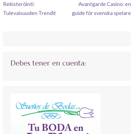
de
Rekisteröinti:
Avantgarde Casino: en
entradas
Tulevaisuuden Trendit
guide för svenska spelare
Debes tener en cuenta: