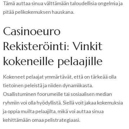
Tämä auttaa sinua välttämään taloudellisia ongelmia ja
pitää pelikokemuksen hauskana.
Casinoeuro
Rekisteröinti: Vinkit
kokeneille pelaajille
Kokeneet pelaajat ymmärtävät, että on tärkeää olla
tietoinen peleistä ja niiden dynamiikasta.
Osallistuminen foorumeille tai sosiaalisen median
ryhmiin voi olla hyödyllistä. Siellä voit jakaa kokemuksia
ja oppia muilta pelaajilta, mikä voi auttaa sinua
kehittämään omaa pelistrategiaasi.