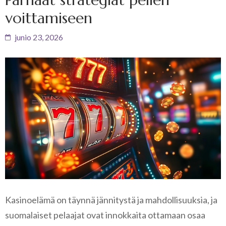
voittamiseen
junio 23, 2026
Kasinoelämä on täynnä jännitystä ja mahdollisuuksia, ja
suomalaiset pelaajat ovat innokkaita ottamaan osaa