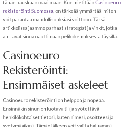
tähän hauskaan maailmaan. Kun mietitään
Casinoeuro
rekisteröinti Suomessa
, on tärkeää ymmärtää, miten
voit parantaa mahdollisuuksiasi voittoon. Tässä
artikkelissa jaamme parhaat strategiat ja vinkit, jotka
auttavat sinua nauttimaan pelikokemuksesta täysillä.
Casinoeuro
Rekisteröinti:
Ensimmäiset askeleet
Casinoeuro rekisteröinti on helppoa ja nopeaa.
Ensinnäkin sinun on luotava tili ja syötettävä
henkilökohtaiset tietosi, kuten nimesi, osoitteesi ja
syntymäaikasi. Tämän jälkeen voit valita haluamasi