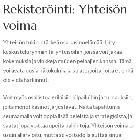
Rekisteröinti: Yhteisön
voima
Yhteisön tuki on tärkeä osa kasinoelämää. Liity
keskusteluryhmiin tai yhteisöihin, joissa voit jakaa
kokemuksia ja vinkkejä muiden pelaajien kanssa. Tämä
voi avata uusia näkökulmia ja strategioita, joita et ehkä
ole vielä harkinnut.
Voit myös osallistua erilaisiin kilpailuihin ja turnauksiin,
joita monet kasinot järjestävät. Näitä tapahtumia
seuraamalla voit oppia lisää peleistä ja strategioista, ja
saatat jopa voittaa upeita palkintoja. Yhteisön voima on
usein aliarvioitu, mutta se voi todella auttaa sinua