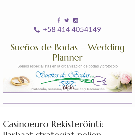
+58 414 4054149
Sueños de Bodas – Wedding
Planner
Somos especialistas en la organizacion de bodas y protocolo
Inicio
Casinoeuro Rekisteröinti:
Parhaat strategiat pelien