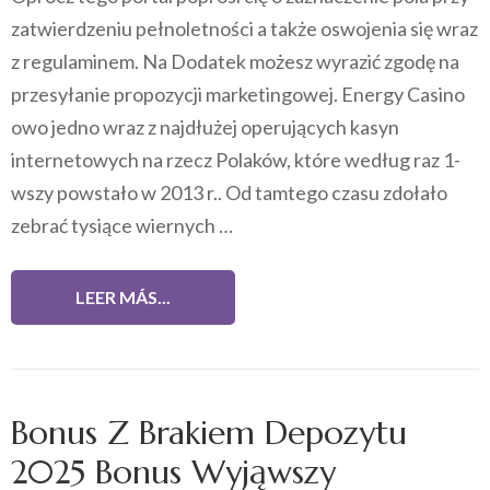
zatwierdzeniu pełnoletności a także oswojenia się wraz
z regulaminem. Na Dodatek możesz wyrazić zgodę na
przesyłanie propozycji marketingowej. Energy Casino
owo jedno wraz z najdłużej operujących kasyn
internetowych na rzecz Polaków, które według raz 1-
wszy powstało w 2013 r.. Od tamtego czasu zdołało
zebrać tysiące wiernych …
LEER MÁS...
Bonus Z Brakiem Depozytu
2025 Bonus Wyjąwszy