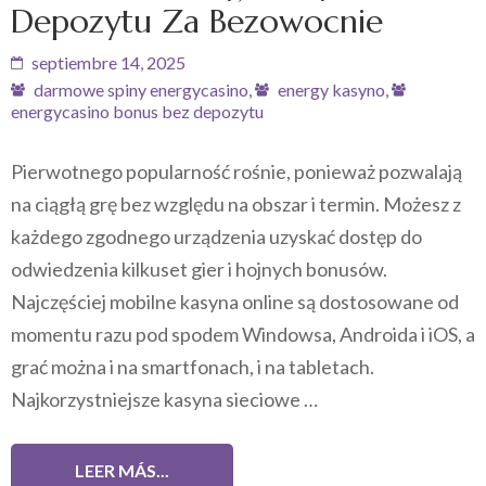
Depozytu Za Bezowocnie
septiembre 14, 2025
darmowe spiny energycasino
,
energy kasyno
,
energycasino bonus bez depozytu
Pierwotnego popularność rośnie, ponieważ pozwalają
na ciągłą grę bez względu na obszar i termin. Możesz z
każdego zgodnego urządzenia uzyskać dostęp do
odwiedzenia kilkuset gier i hojnych bonusów.
Najczęściej mobilne kasyna online są dostosowane od
momentu razu pod spodem Windowsa, Androida i iOS, a
grać można i na smartfonach, i na tabletach.
Najkorzystniejsze kasyna sieciowe …
LEER MÁS...