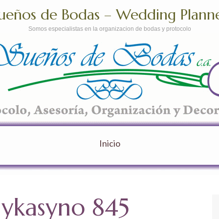
ueños de Bodas – Wedding Plann
Somos especialistas en la organizacion de bodas y protocolo
Inicio
ykasyno 845