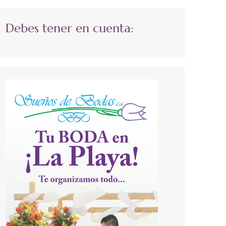
Debes tener en cuenta: