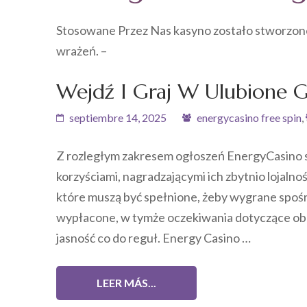
Stosowane Przez Nas kasyno zostało stworzone,
wrażeń. –
Wejdź I Graj W Ulubione G
septiembre 14, 2025
energycasino free spin
,
Z rozległym zakresem ogłoszeń EnergyCasino sz
korzyściami, nagradzającymi ich zbytnio lojalnoś
które muszą być spełnione, żeby wygrane spo
wypłacone, w tymże oczekiwania dotyczące obro
jasność co do reguł. Energy Casino …
LEER MÁS...