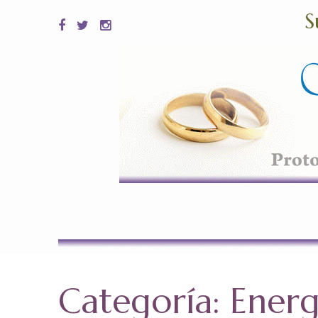
S
Categoría:
Energ