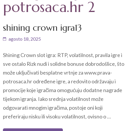
potrosaca.hr 2
shining crown igra13
agosto 18, 2025
Shining Crown slot igra: RTP, volatilnost, pravila igre i
sve ostalo Rizk nudi i solidne bonuse dobrodošlice, što
može uključivati besplatne vrtnje za www.prava-
potrosaca.hr određene igre, a redovito održavaju i
promocije koje igračima omogućuju dodatne nagrade
tijekom igranja. Iako srednja volatilnost može
odgovarati mnogim igračima, postoje oni koji
preferiraju nisku ili visoku volatilnost, ovisno o …