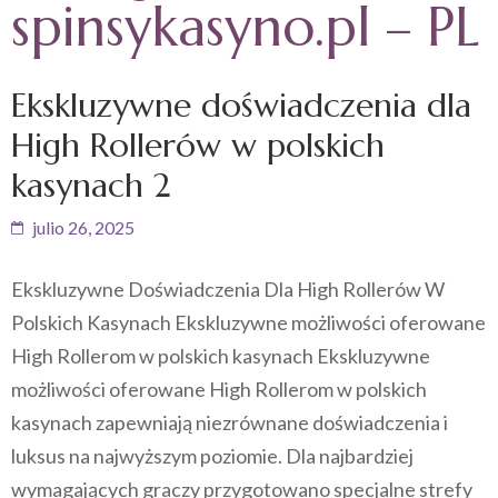
spinsykasyno.pl – PL
Ekskluzywne doświadczenia dla
High Rollerów w polskich
kasynach 2
julio 26, 2025
Ekskluzywne Doświadczenia Dla High Rollerów W
Polskich Kasynach Ekskluzywne możliwości oferowane
High Rollerom w polskich kasynach Ekskluzywne
możliwości oferowane High Rollerom w polskich
kasynach zapewniają niezrównane doświadczenia i
luksus na najwyższym poziomie. Dla najbardziej
wymagających graczy przygotowano specjalne strefy