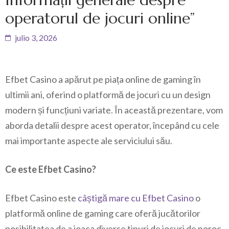
operatorul de jocuri online”
julio 3, 2026
Efbet Casino a apărut pe piața online de gaming în
ultimii ani, oferind o platformă de jocuri cu un design
modern și funcțiuni variate. În această prezentare, vom
aborda detalii despre acest operator, începând cu cele
mai importante aspecte ale serviciului său.
Ce este Efbet Casino?
Efbet Casino este
câștigă mare cu Efbet Casino
o
platformă online de gaming care oferă jucătorilor
posibilitatea de a joaca diverse tipuri de jocuri de noroc,