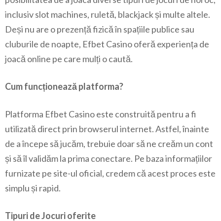
inclusiv slot machines, ruletă, blackjack și multe altele.
Deși nu are o prezență fizică în spațiile publice sau
cluburile de noapte, Efbet Casino oferă experiența de
joacă online pe care mulți o caută.
Cum funcționează platforma?
Platforma Efbet Casino este construită pentru a fi
utilizată direct prin browserul internet. Astfel, înainte
de a începe să jucăm, trebuie doar să ne creăm un cont
și să îl validăm la prima conectare. Pe baza informațiilor
furnizate pe site-ul oficial, credem că acest proces este
simplu și rapid.
Tipuri de Jocuri oferite