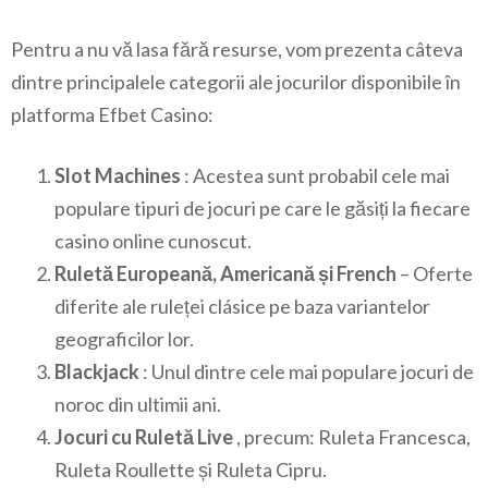
Pentru a nu vă lasa fără resurse, vom prezenta câteva
dintre principalele categorii ale jocurilor disponibile în
platforma Efbet Casino:
Slot Machines
: Acestea sunt probabil cele mai
populare tipuri de jocuri pe care le găsiți la fiecare
casino online cunoscut.
Ruletă Europeană, Americană și French
– Oferte
diferite ale ruleței clásice pe baza variantelor
geograficilor lor.
Blackjack
: Unul dintre cele mai populare jocuri de
noroc din ultimii ani.
Jocuri cu Ruletă Live
, precum: Ruleta Francesca,
Ruleta Roullette și Ruleta Cipru.