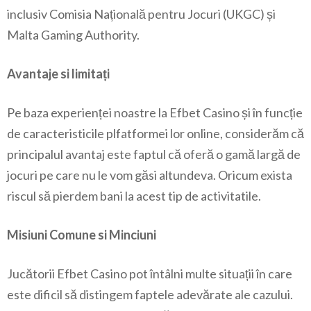
inclusiv Comisia Națională pentru Jocuri (UKGC) și
Malta Gaming Authority.
Avantaje si limitați
Pe baza experienței noastre la Efbet Casino și în funcție
de caracteristicile plfatformei lor online, considerăm că
principalul avantaj este faptul că oferă o gamă largă de
jocuri pe care nu le vom găsi altundeva. Oricum exista
riscul să pierdem bani la acest tip de activitatile.
Misiuni Comune si Minciuni
Jucătorii Efbet Casino pot întâlni multe situații în care
este dificil să distingem faptele adevărate ale cazului.