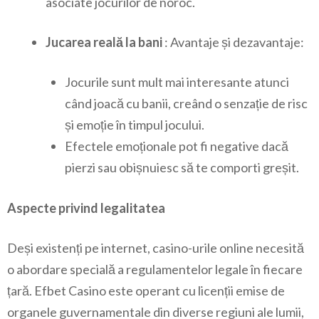
asociate jocurilor de noroc.
Jucarea reală la bani
: Avantaje și dezavantaje:
Jocurile sunt mult mai interesante atunci
când joacă cu banii, creând o senzație de risc
și emoție în timpul jocului.
Efectele emoționale pot fi negative dacă
pierzi sau obișnuiesc să te comporti greșit.
Aspecte privind legalitatea
Deși existenți pe internet, casino-urile online necesită
o abordare specială a regulamentelor legale în fiecare
țară. Efbet Casino este operant cu licenții emise de
organele guvernamentale din diverse regiuni ale lumii,