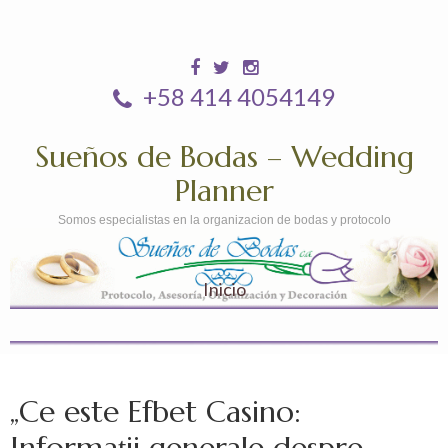
+58 414 4054149
Sueños de Bodas – Wedding
Planner
Somos especialistas en la organizacion de bodas y protocolo
Inicio
„Ce este Efbet Casino:
Informații generale despre