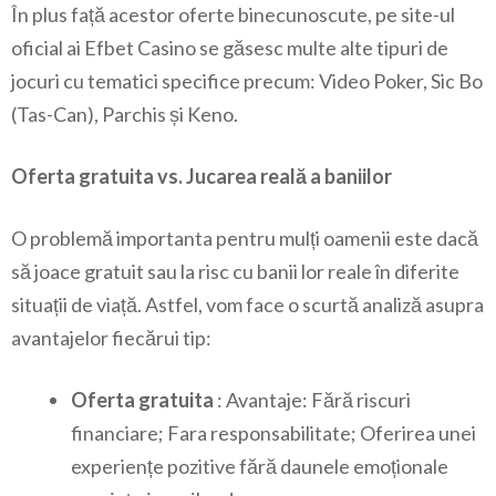
În plus față acestor oferte binecunoscute, pe site-ul
oficial ai Efbet Casino se găsesc multe alte tipuri de
jocuri cu tematici specifice precum: Video Poker, Sic Bo
(Tas-Can), Parchis și Keno.
Oferta gratuita vs. Jucarea reală a baniilor
O problemă importanta pentru mulți oamenii este dacă
să joace gratuit sau la risc cu banii lor reale în diferite
situații de viață. Astfel, vom face o scurtă analiză asupra
avantajelor fiecărui tip:
Oferta gratuita
: Avantaje: Fără riscuri
financiare; Fara responsabilitate; Oferirea unei
experiențe pozitive fără daunele emoționale