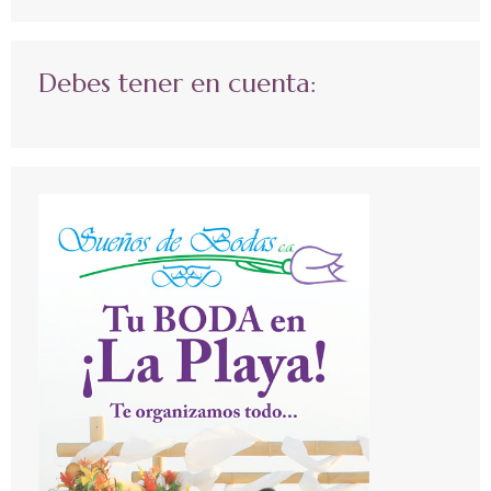
Debes tener en cuenta: