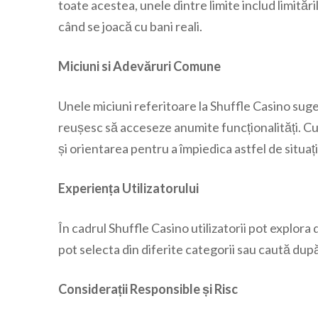
toate acestea, unele dintre limite includ limită
când se joacă cu bani reali.
Miciuni si Adevăruri Comune
Unele miciuni referitoare la Shuffle Casino suger
reușesc să acceseze anumite funcționalități. C
și orientarea pentru a împiedica astfel de situați
Experiența Utilizatorului
În cadrul Shuffle Casino utilizatorii pot explora 
pot selecta din diferite categorii sau caută dup
Considerații Responsible și Risc