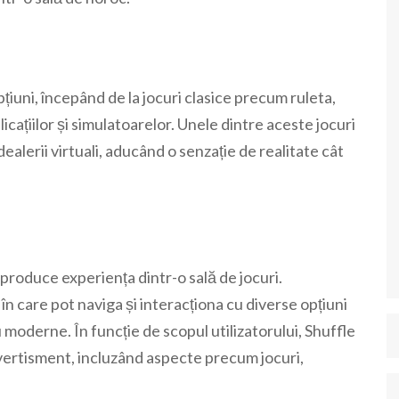
pțiuni, începând de la jocuri clasice precum ruleta,
icațiilor și simulatoarelor. Unele dintre aceste jocuri
dealerii virtuali, aducând o senzație de realitate cât
produce experiența dintr-o sală de jocuri.
e în care pot naviga și interacționa cu diverse opțiuni
u moderne. În funcție de scopul utilizatorului, Shuffle
vertisment, incluzând aspecte precum jocuri,