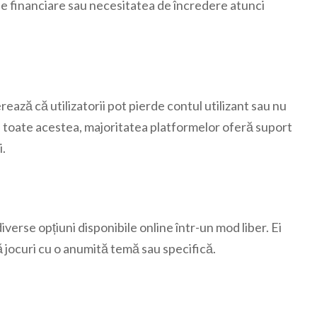
rile financiare sau necesitatea de încredere atunci
ează că utilizatorii pot pierde contul utilizant sau nu
u toate acestea, majoritatea platformelor oferă suport
i.
diverse opțiuni disponibile online într-un mod liber. Ei
ă jocuri cu o anumită temă sau specifică.