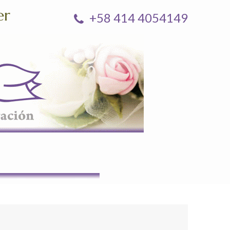
er
+58 414 4054149