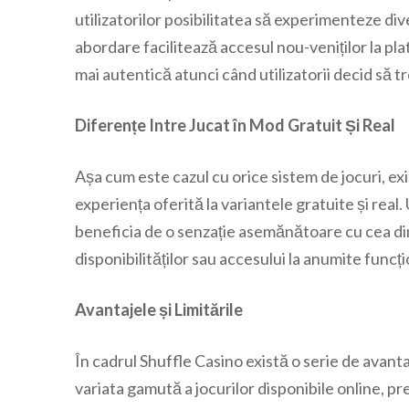
utilizatorilor posibilitatea să experimenteze dive
abordare facilitează accesul nou-veniților la pla
mai autentică atunci când utilizatorii decid să tr
Diferențe Intre Jucat în Mod Gratuit Și Real
Așa cum este cazul cu orice sistem de jocuri, ex
experiența oferită la variantele gratuite și real.
beneficia de o senzație asemănătoare cu cea dintr-
disponibilităților sau accesului la anumite funcțio
Avantajele și Limitările
În cadrul Shuffle Casino există o serie de avanta
variata gamută a jocurilor disponibile online, p