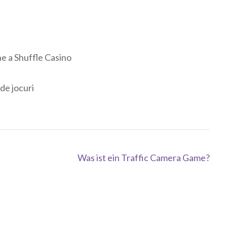
ne a Shuffle Casino
de jocuri
Was ist ein Traffic Camera Game?