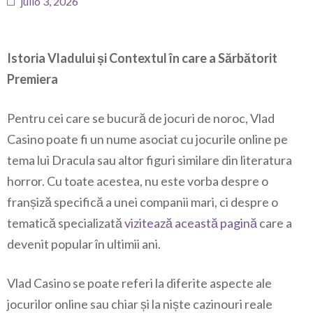
julio 3, 2026
Istoria Vladului și Contextul în care a Sărbătorit
Premiera
Pentru cei care se bucură de jocuri de noroc, Vlad
Casino poate fi un nume asociat cu jocurile online pe
tema lui Dracula sau altor figuri similare din literatura
horror. Cu toate acestea, nu este vorba despre o
franșiză specifică a unei companii mari, ci despre o
tematică specializată
vizitează această pagină
care a
devenit popular în ultimii ani.
Vlad Casino se poate referi la diferite aspecte ale
jocurilor online sau chiar și la niște cazinouri reale