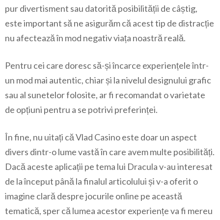
pur divertisment sau datorită posibilității de câștig,
este important să ne asigurăm că acest tip de distracție
nu afectează în mod negativ viața noastră reală.
Pentru cei care doresc să-și încarce experiențele într-
un mod mai autentic, chiar și la nivelul designului grafic
sau al sunetelor folosite, ar fi recomandat o varietate
de opțiuni pentru a se potrivi preferinței.
În fine, nu uitați că Vlad Casino este doar un aspect
divers dintr-o lume vastă în care avem multe posibilități.
Dacă aceste aplicații pe tema lui Dracula v-au interesat
de la început până la finalul articolului și v-a oferit o
imagine clară despre jocurile online pe această
tematică, sper că lumea acestor experiențe va fi mereu