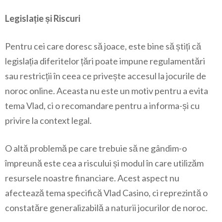
Legislație și Riscuri
Pentru cei care doresc să joace, este bine să știți că
legislația diferitelor țări poate impune regulamentări
sau restricții în ceea ce privește accesul la jocurile de
noroc online. Aceasta nu este un motiv pentru a evita
tema Vlad, ci o recomandare pentru a informa-și cu
privire la context legal.
O altă problemă pe care trebuie să ne gândim-o
împreună este cea a riscului și modul în care utilizăm
resursele noastre financiare. Acest aspect nu
afectează tema specifică Vlad Casino, ci reprezintă o
constatăre generalizabilă a naturii jocurilor de noroc.