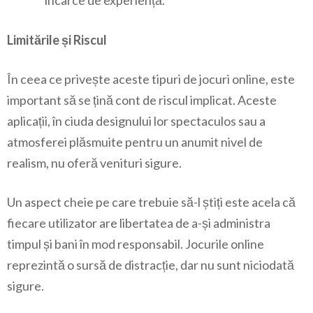
încarce de experiență.
Limitările și Riscul
În ceea ce privește aceste tipuri de jocuri online, este
important să se țină cont de riscul implicat. Aceste
aplicații, în ciuda designului lor spectaculos sau a
atmosferei plăsmuite pentru un anumit nivel de
realism, nu oferă venituri sigure.
Un aspect cheie pe care trebuie să-l știți este acela că
fiecare utilizator are libertatea de a-și administra
timpul și bani în mod responsabil. Jocurile online
reprezintă o sursă de distracție, dar nu sunt niciodată
sigure.