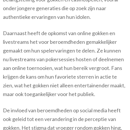
onder jongere generaties die op zoek zijn naar
authentieke ervaringen van hun idolen.
Daarnaast heeft de opkomst van online gokken en
livestreams het voor beroemdheden gemakkelijker
gemaakt om hun spelervaringen te delen. Ze kunnen
nu livestreams van pokersessies hosten of deelnemen
aan online toernooien, wat hun bereik vergroot. Fans
krijgen de kans om hun favoriete sterren in actie te
zien, wat het gokken niet alleen entertainender maakt,
maar ook toegankelijker voor het publiek.
De invloed van beroemdheden op social media heeft
ook geleid tot een verandering in de perceptie van
gokken. Het stigma dat vroeger rondom gokken hing,