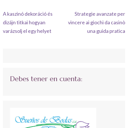
Navegación
A kaszinó dekoráció és
Strategie avanzate per
de
dizájn titkai hogyan
vincere ai giochi da casinò
entradas
varázsolj el egy helyet
una guida pratica
Debes tener en cuenta: