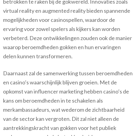
betrokken te raken bij de gokwereld. Innovaties zoals
virtual reality en augmented reality bieden spannende
mogelijkheden voor casinospellen, waardoor de
ervaring voor zowel spelers als kijkers kan worden
verbeterd. Deze ontwikkelingen zouden ook de manier
waarop beroemdheden gokken en hun ervaringen
delen kunnen transformeren.
Daarnaast zal de samenwerking tussen beroemdheden
en casino’s waarschijnlijk blijven groeien. Met de
opkomst van influencer marketing hebben casino’s de
kans om beroemdheden in te schakelen als
merkambassadeurs, wat wederom de zichtbaarheid
van de sector kan vergroten. Dit zal niet alleen de
aantrekkingskracht van gokken voor het publiek