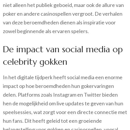
niet alleen het publiek geboeid, maar ook de allure van
poker en andere casinospellen vergroot. De verhalen
van deze beroemdheden dienen als inspiratie voor
zowel beginnende als ervaren spelers.
De impact van social media op
celebrity gokken
In het digitale tijdperk heeft social media een enorme
impact op hoe beroemdheden hun gokervaringen
delen. Platforms zoals Instagram en Twitter bieden
hen de mogelijkheid om live updates te geven van hun
speelsessies, wat zorgt voor een directe connectie met
hun fans. Dit heeft geleid tot een groeiende
belangstelling voor gokken en casinospellen, vooral