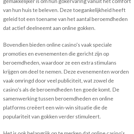
gemakkelijker is om hun gokervaring vanuit het comfort
van hun huis te beleven. Deze toegankelijkheid heeft
geleid tot een toename van het aantal beroemdheden
dat actief deelneemt aan online gokken.
Bovendien bieden online casino’s vaak speciale
promoties en evenementen die gericht zijn op
beroemdheden, waardoor ze een extra stimulans
krijgen om deel te nemen. Deze evenementen worden
vaak omringd door veel publiciteit, wat zowel de
casino’s als de beroemdheden ten goede komt. De
samenwerking tussen beroemdheden en online
platforms creëert een win-win situatie die de
populariteit van gokken verder stimuleert.
Het is ook belangrijk op te merken dat online casino’s