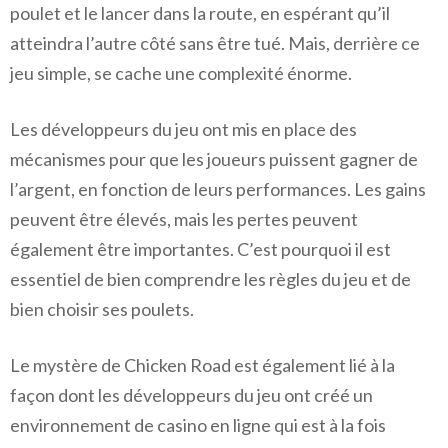
poulet et le lancer dans la route, en espérant qu’il
atteindra l’autre côté sans être tué. Mais, derrière ce
jeu simple, se cache une complexité énorme.
Les développeurs du jeu ont mis en place des
mécanismes pour que les joueurs puissent gagner de
l’argent, en fonction de leurs performances. Les gains
peuvent être élevés, mais les pertes peuvent
également être importantes. C’est pourquoi il est
essentiel de bien comprendre les règles du jeu et de
bien choisir ses poulets.
Le mystère de Chicken Road est également lié à la
façon dont les développeurs du jeu ont créé un
environnement de casino en ligne qui est à la fois