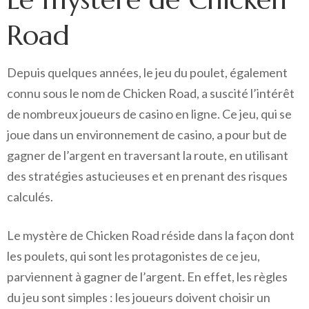
Road
Depuis quelques années, le jeu du poulet, également
connu sous le nom de Chicken Road, a suscité l’intérêt
de nombreux joueurs de casino en ligne. Ce jeu, qui se
joue dans un environnement de casino, a pour but de
gagner de l’argent en traversant la route, en utilisant
des stratégies astucieuses et en prenant des risques
calculés.
Le mystère de Chicken Road réside dans la façon dont
les poulets, qui sont les protagonistes de ce jeu,
parviennent à gagner de l’argent. En effet, les règles
du jeu sont simples : les joueurs doivent choisir un