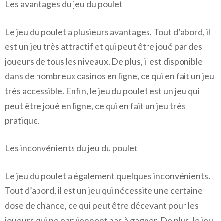
Les avantages du jeu du poulet
Le jeu du poulet a plusieurs avantages. Tout d’abord, il
est un jeu très attractif et qui peut être joué par des
joueurs de tous les niveaux. De plus, il est disponible
dans de nombreux casinos en ligne, ce qui en fait un jeu
très accessible. Enfin, le jeu du poulet est un jeu qui
peut être joué en ligne, ce qui en fait un jeu très
pratique.
Les inconvénients du jeu du poulet
Le jeu du poulet a également quelques inconvénients.
Tout d’abord, il est un jeu qui nécessite une certaine
dose de chance, ce qui peut être décevant pour les
joueurs qui ne parviennent pas à gagner. De plus, le jeu