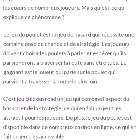
les cœurs de nombreux joueurs. Mais qu’est-ce qui
explique ce phénomène ?
Le jeu du poulet est un jeu de hasard qui nécessite une
certaine dose de chance et de stratégie. Les joueurs
doivent choisir les poulets à parier et espérer qu’ils
parviendront à traverser la route sans être tués. Le
gagnant est le joueur qui parie sur le poulet qui
parvient à traverser la route le plus loin.
C’est
jeu chicken road
un jeu qui combine l’aspect du
hasard et de la stratégie, ce qui en fait un jeu très
attractif pour les joueurs. De plus, le jeu du poulet est
disponible dans de nombreux casinos en ligne, ce qui en
fait un jeu très accessible.