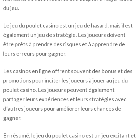
du jeu.
Le jeu du poulet casino est un jeu de hasard, mais il est
également un jeu de stratégie. Les joueurs doivent
être prêts à prendre des risques et à apprendre de
leurs erreurs pour gagner.
Les casinos en ligne offrent souvent des bonus et des
promotions pour inciter les joueurs à jouer au jeu du
poulet casino. Les joueurs peuvent également
partager leurs expériences et leurs stratégies avec
d’autres joueurs pour améliorer leurs chances de
gagner.
En résumé, le jeu du poulet casino est un jeu excitant et