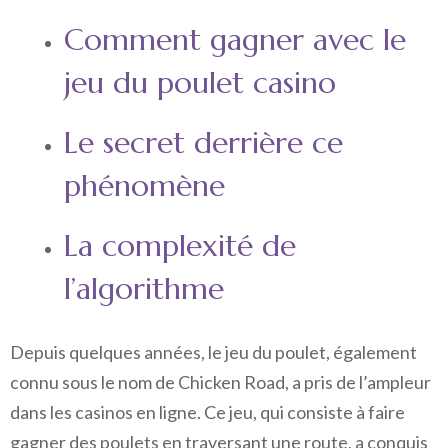
Comment gagner avec le
jeu du poulet casino
Le secret derrière ce
phénomène
La complexité de
l’algorithme
Depuis quelques années, le jeu du poulet, également
connu sous le nom de Chicken Road, a pris de l’ampleur
dans les casinos en ligne. Ce jeu, qui consiste à faire
gagner des poulets en traversant une route, a conquis