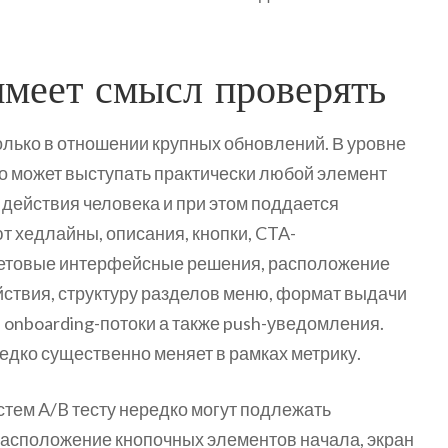
имеет смысл проверять
олько в отношении крупных обновлений. В уровне
о может выступать практически любой элемент
 действия человека и при этом поддается
т хедлайны, описания, кнопки, CTA-
ветовые интерфейсные решения, расположение
ствия, структуру разделов меню, формат выдачи
 onboarding-потоки а также push-уведомления.
дко существенно меняет в рамках метрику.
стем A/B тесту нередко могут подлежать
 расположение кнопочных элементов начала, экран