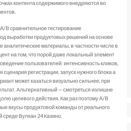
точках контента содержимого внедряются во
ентов.
A/B сравнительное тестирование
ход выработки продуктовых решений на основе
ые аналитические материалы, в частности числе в
кцент на том, что порой даже локальный элемент
поведение пользователей: интенсивность кликов,
 сценария регистрации, запуск нужного блока а
риант может казаться визуально сильнее, при
зультат. Альтернативный — смотреться излишне
олю целевого действия. Как раз поэтому A/B
ные вкусы продуктовой команды от реального
 среде Вулкан 24 Казино.