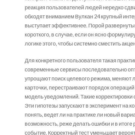
реакция пользователей людей нередко сдв
обходят вниманием Вулкан 24 крупный инте
выступает эффективнее. Порой развернутый
короткого, в случае, если он ясно формулиру
логике этого, чтобы системно сместить акц
Для конкретного пользователя такая практ
современные сервисы последовательно опт
упрощают поиск целевого режима, меняют л
карточки, перестраивают порядок операций 
модель уведомлений. Такие корректировки 
Эти гипотезы запускают в эксперимент на 
понять, ведет ли на практике ли новый вар
возможность, реже делать ошибки и в итоге
событие. Корректный тест уменьшает вероя