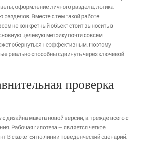
веты, оформление личного раздела, логика
 разделов. Вместе с тем такой работе
всем не конкретный объект стоит выносить в
основную целевую метрику почти совсем
может обернуться неэффективным. Поэтому
орые реально способны сдвинуть через ключевой
авнительная проверка
 с дизайна макета новой версии, а прежде всего с
ия. Рабочая гипотеза — является четкое
ант B скажетcя по линии поведенческий сценарий.