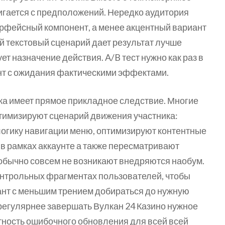
игается с предположений. Нередко аудитория
рфейсный компонент, а менее акцентный вариант
 текстовый сценарий дает результат лучше
ет назначение действия. A/B тест нужно как раз в
ент с ожидания фактическими эффектами.
ика имеет прямое прикладное следствие. Многие
имизируют сценарий движения участника:
огику навигации меню, оптимизируют контентные
в рамках аккаунте а также пересматривают
обычно совсем не возникают внедряются наобум.
контрольных фрагментах пользователей, чтобы
иант с меньшим трением добираться до нужную
 регулярнее завершать Вулкан 24 Казино нужное
тность ошибочного обновления для всей всей