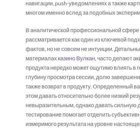
навигации, push-уведомлениях а также кар
многом именно вслед за подобных эксперим
В аналитической профессиональной сфере 
рассматривается как один из ключевой под
фактов, но не совсем не интуиции. Детальн
материалах
казино Вулкан
, часто делают а
продукта нередко может ощутимо влиять в 
глубину просмотра сессии, долю завершения
также возврат в продукту. Определенный ва
этом давать относительно более низкий ре
невыразительным, однако давать сильную д
тестирование помогает отделить субъектив
измеримого результата на уровне настоящей