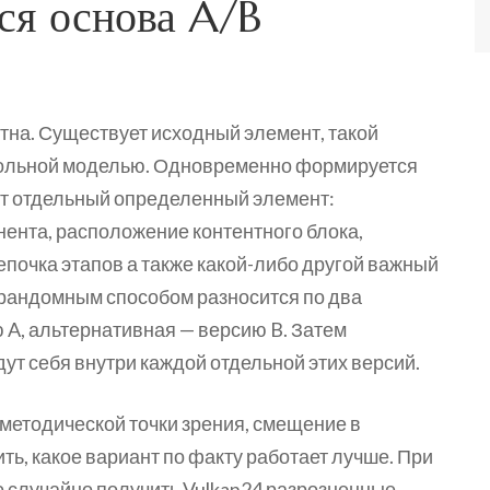
ся основа A/B
тна. Существует исходный элемент, такой
рольной моделью. Одновременно формируется
яют отдельный определенный элемент:
нента, расположение контентного блока,
епочка этапов а также какой-либо другой важный
 рандомным способом разносится по два
 A, альтернативная — версию B. Затем
дут себя внутри каждой отдельной этих версий.
 методической точки зрения, смещение в
ь, какое вариант по факту работает лучше. При
о случайно получить Vulkan24 разрозненные