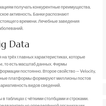
зациям получать конкурентные преимущества.
кое активность. Банки распознают
стоящего времени. Лечебные заведения
аболеваний.
ig Data
на трёх главных характеристиках, которые
e, то есть масштаб данных. Фирмы
ормации постоянно. Второе свойство — Velocity,
альные платформы формируют миллионы постов
 вариативность видов сведений.
 таблицах с чёткими столбцами и строками.
редварительно определённой организации.