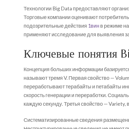
Технологии Big Data предоставляют органи
Торговые компании оценивают потребительс
подозрительные действия
1вин
в режиме на
применяют исследование для выявления з
Ключевые понятия B
Концепция больших информации базируется 
называют тремя V. Первая свойство — Volum
переработывают терабайты и петабайты инф
скорость генерации и переработки. Соци
каждую секунду. Третья свойство — Variety,
Систематизированные сведения размещены в
Неструктурированные сведения не имеют п