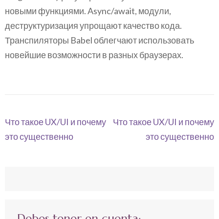
новыми функциями. Async/await, модули,
деструктуризация упрощают качество кода.
Транспиляторы Babel облегчают использовать
новейшие возможности в разных браузерах.
Navegación
Что такое UX/UI и почему
Что такое UX/UI и почему
de
это существенно
это существенно
entradas
Debes tener en cuenta: