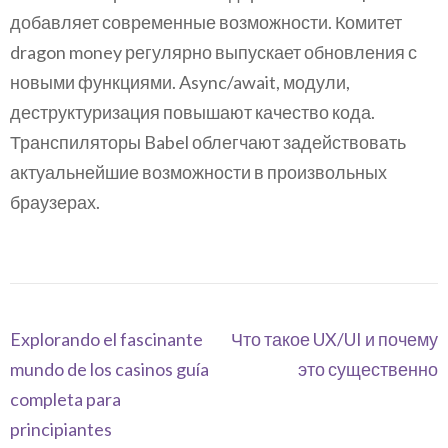
добавляет современные возможности. Комитет
dragon money регулярно выпускает обновления с
новыми функциями. Async/await, модули,
деструктуризация повышают качество кода.
Транспиляторы Babel облегчают задействовать
актуальнейшие возможности в произвольных
браузерах.
Navegación
Explorando el fascinante
Что такое UX/UI и почему
de
mundo de los casinos guía
это существенно
entradas
completa para
principiantes