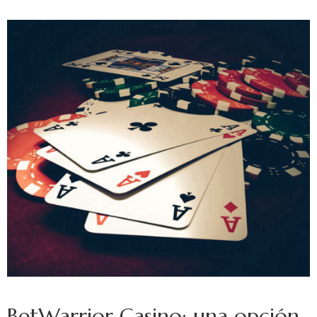
BetWarrior Casino: una opción