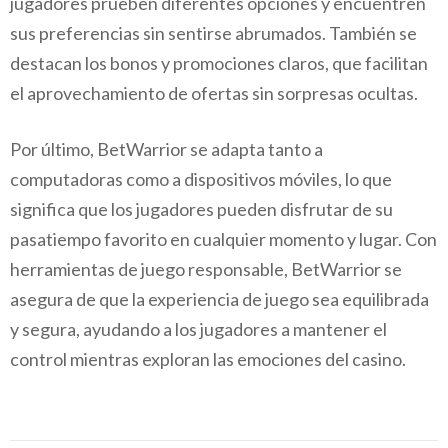
jugadores prueben diferentes opciones y encuentren
sus preferencias sin sentirse abrumados. También se
destacan los bonos y promociones claros, que facilitan
el aprovechamiento de ofertas sin sorpresas ocultas.
Por último, BetWarrior se adapta tanto a
computadoras como a dispositivos móviles, lo que
significa que los jugadores pueden disfrutar de su
pasatiempo favorito en cualquier momento y lugar. Con
herramientas de juego responsable, BetWarrior se
asegura de que la experiencia de juego sea equilibrada
y segura, ayudando a los jugadores a mantener el
control mientras exploran las emociones del casino.