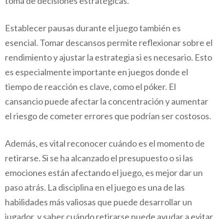
toma de decisiones estratégicas.
Establecer pausas durante el juego también es
esencial. Tomar descansos permite reflexionar sobre el
rendimiento y ajustar la estrategia si es necesario. Esto
es especialmente importante en juegos donde el
tiempo de reacción es clave, como el póker. El
cansancio puede afectar la concentración y aumentar
el riesgo de cometer errores que podrían ser costosos.
Además, es vital reconocer cuándo es el momento de
retirarse. Si se ha alcanzado el presupuesto o si las
emociones están afectando el juego, es mejor dar un
paso atrás. La disciplina en el juego es una de las
habilidades más valiosas que puede desarrollar un
jugador, y saber cuándo retirarse puede ayudar a evitar