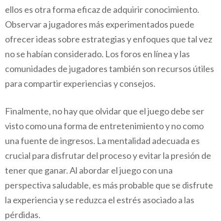
ellos es otra forma eficaz de adquirir conocimiento.
Observar a jugadores más experimentados puede
ofrecer ideas sobre estrategias y enfoques que tal vez
no se habían considerado. Los foros en línea y las
comunidades de jugadores también son recursos útiles
para compartir experiencias y consejos.
Finalmente, no hay que olvidar que el juego debe ser
visto como una forma de entretenimiento y no como
una fuente de ingresos. La mentalidad adecuada es
crucial para disfrutar del proceso y evitar la presión de
tener que ganar. Al abordar el juego con una
perspectiva saludable, es más probable que se disfrute
la experiencia y se reduzca el estrés asociado a las
pérdidas.