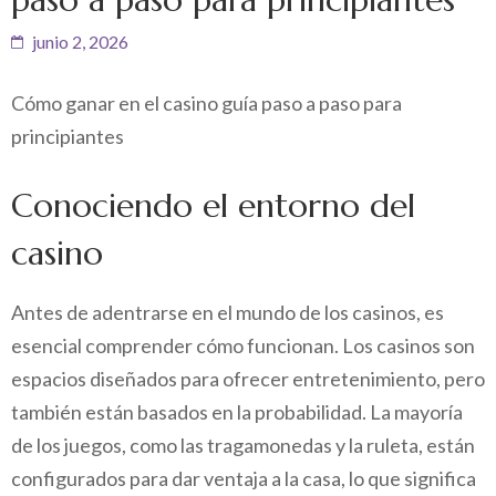
junio 2, 2026
Cómo ganar en el casino guía paso a paso para
principiantes
Conociendo el entorno del
casino
Antes de adentrarse en el mundo de los casinos, es
esencial comprender cómo funcionan. Los casinos son
espacios diseñados para ofrecer entretenimiento, pero
también están basados en la probabilidad. La mayoría
de los juegos, como las tragamonedas y la ruleta, están
configurados para dar ventaja a la casa, lo que significa