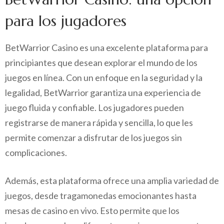
para los jugadores
BetWarrior Casino es una excelente plataforma para
principiantes que desean explorar el mundo de los
juegos en línea. Con un enfoque en la seguridad y la
legalidad, BetWarrior garantiza una experiencia de
juego fluida y confiable. Los jugadores pueden
registrarse de manera rápida y sencilla, lo que les
permite comenzar a disfrutar de los juegos sin
complicaciones.
Además, esta plataforma ofrece una amplia variedad de
juegos, desde tragamonedas emocionantes hasta
mesas de casino en vivo. Esto permite que los