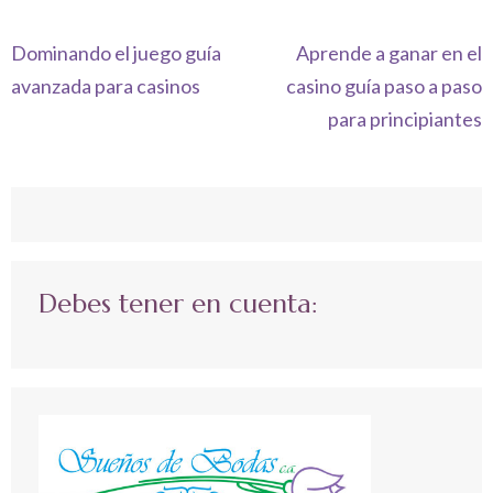
Navegación
Dominando el juego guía
Aprende a ganar en el
de
avanzada para casinos
casino guía paso a paso
entradas
para principiantes
Debes tener en cuenta: