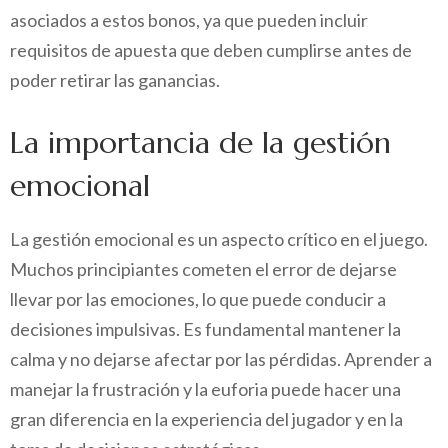
asociados a estos bonos, ya que pueden incluir
requisitos de apuesta que deben cumplirse antes de
poder retirar las ganancias.
La importancia de la gestión
emocional
La gestión emocional es un aspecto crítico en el juego.
Muchos principiantes cometen el error de dejarse
llevar por las emociones, lo que puede conducir a
decisiones impulsivas. Es fundamental mantener la
calma y no dejarse afectar por las pérdidas. Aprender a
manejar la frustración y la euforia puede hacer una
gran diferencia en la experiencia del jugador y en la