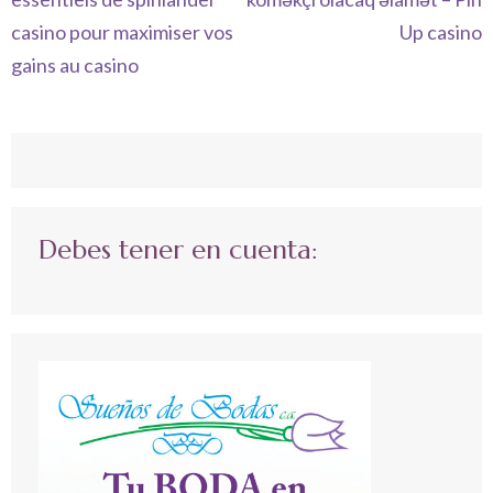
entradas
casino pour maximiser vos
Up casino
gains au casino
Debes tener en cuenta: