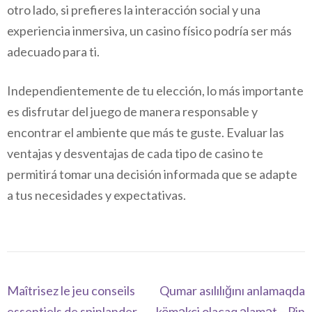
otro lado, si prefieres la interacción social y una
experiencia inmersiva, un casino físico podría ser más
adecuado para ti.
Independientemente de tu elección, lo más importante
es disfrutar del juego de manera responsable y
encontrar el ambiente que más te guste. Evaluar las
ventajas y desventajas de cada tipo de casino te
permitirá tomar una decisión informada que se adapte
a tus necesidades y expectativas.
Navegación
Maîtrisez le jeu conseils
Qumar asılılığını anlamaqda
de
essentiels de spinlander
köməkçi olacaq əlamət – Pin