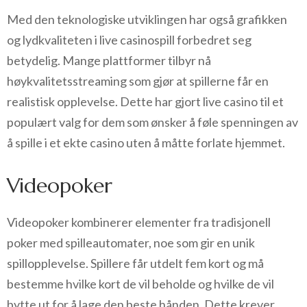
Med den teknologiske utviklingen har også grafikken
og lydkvaliteten i live casinospill forbedret seg
betydelig. Mange plattformer tilbyr nå
høykvalitetsstreaming som gjør at spillerne får en
realistisk opplevelse. Dette har gjort live casino til et
populært valg for dem som ønsker å føle spenningen av
å spille i et ekte casino uten å måtte forlate hjemmet.
Videopoker
Videopoker kombinerer elementer fra tradisjonell
poker med spilleautomater, noe som gir en unik
spillopplevelse. Spillere får utdelt fem kort og må
bestemme hvilke kort de vil beholde og hvilke de vil
bytte ut for å lage den beste hånden. Dette krever