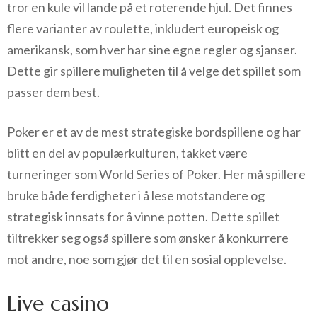
tror en kule vil lande på et roterende hjul. Det finnes
flere varianter av roulette, inkludert europeisk og
amerikansk, som hver har sine egne regler og sjanser.
Dette gir spillere muligheten til å velge det spillet som
passer dem best.
Poker er et av de mest strategiske bordspillene og har
blitt en del av populærkulturen, takket være
turneringer som World Series of Poker. Her må spillere
bruke både ferdigheter i å lese motstandere og
strategisk innsats for å vinne potten. Dette spillet
tiltrekker seg også spillere som ønsker å konkurrere
mot andre, noe som gjør det til en sosial opplevelse.
Live casino