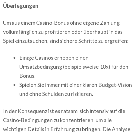
Überlegungen
Um aus einem Casino-Bonus ohne eigene Zahlung
vollumfänglich zu profitieren oder überhaupt in das
Spiel einzutauchen, sind sichere Schritte zu ergreifen:
Einige Casinos erheben einen
Umsatzbedingung (beispielsweise 10x) für den
Bonus.
Spielen Sie immer mit einer klaren Budget-Vision
und ohne Schulden zu riskieren.
In der Konsequenz ist es ratsam, sich intensiv auf die
Casino-Bedingungen zu konzentrieren, um alle
wichtigen Details in Erfahrung zu bringen. Die Analyse