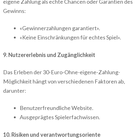
eigene Zahlung als echte Chancen oder Garantien des
Gewinns:
«Gewinnerzahlungen garantiert».
«Keine Einschränkungen für echtes Spiel».
9. Nutzererlebnis und Zugänglichkeit
Das Erleben der 30-Euro-Ohne-eigene-Zahlung-
Möglichkeit hängt von verschiedenen Faktoren ab,
darunter:
Benutzerfreundliche Website.
Ausgeprägtes Spielerfachwissen.
10. Risiken und verantwortungsoriente