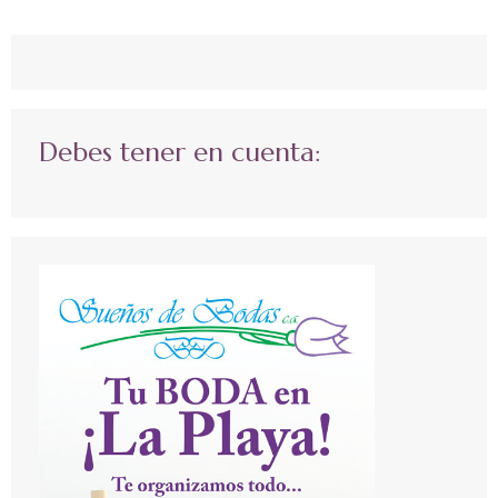
Debes tener en cuenta: