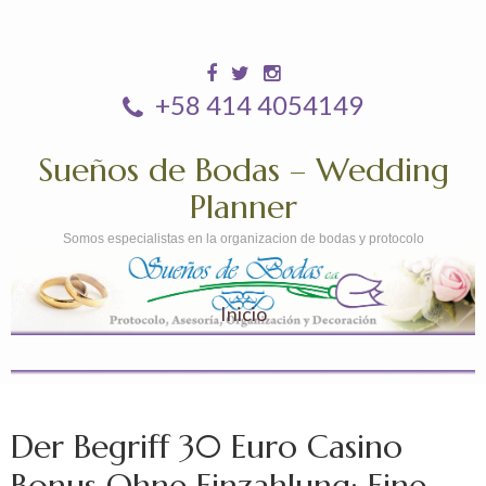
+58 414 4054149
Sueños de Bodas – Wedding
Planner
Somos especialistas en la organizacion de bodas y protocolo
Inicio
Der Begriff 30 Euro Casino
Bonus Ohne Einzahlung: Eine