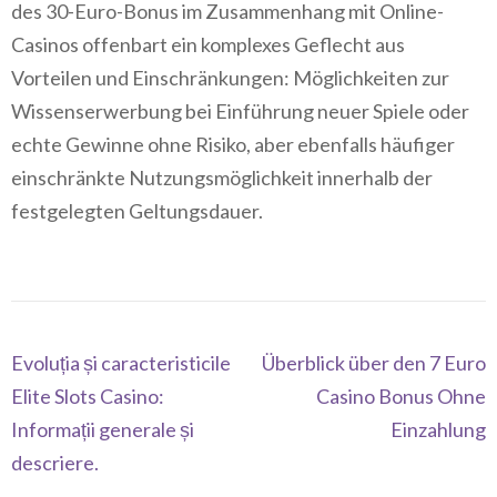
des 30-Euro-Bonus im Zusammenhang mit Online-
Casinos offenbart ein komplexes Geflecht aus
Vorteilen und Einschränkungen: Möglichkeiten zur
Wissenserwerbung bei Einführung neuer Spiele oder
echte Gewinne ohne Risiko, aber ebenfalls häufiger
einschränkte Nutzungsmöglichkeit innerhalb der
festgelegten Geltungsdauer.
Navegación
Evoluția și caracteristicile
Überblick über den 7 Euro
de
Elite Slots Casino:
Casino Bonus Ohne
entradas
Informații generale și
Einzahlung
descriere.