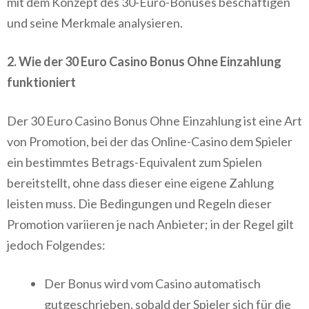
mit dem Konzept des 30-Euro-Bonuses beschäftigen
und seine Merkmale analysieren.
2. Wie der 30 Euro Casino Bonus Ohne Einzahlung
funktioniert
Der 30 Euro Casino Bonus Ohne Einzahlung ist eine Art
von Promotion, bei der das Online-Casino dem Spieler
ein bestimmtes Betrags-Equivalent zum Spielen
bereitstellt, ohne dass dieser eine eigene Zahlung
leisten muss. Die Bedingungen und Regeln dieser
Promotion variieren je nach Anbieter; in der Regel gilt
jedoch Folgendes:
Der Bonus wird vom Casino automatisch
gutgeschrieben, sobald der Spieler sich für die