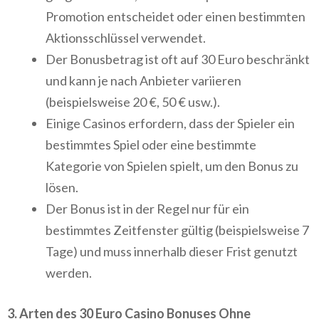
Promotion entscheidet oder einen bestimmten
Aktionsschlüssel verwendet.
Der Bonusbetrag ist oft auf 30 Euro beschränkt
und kann je nach Anbieter variieren
(beispielsweise 20 €, 50 € usw.).
Einige Casinos erfordern, dass der Spieler ein
bestimmtes Spiel oder eine bestimmte
Kategorie von Spielen spielt, um den Bonus zu
lösen.
Der Bonus ist in der Regel nur für ein
bestimmtes Zeitfenster gültig (beispielsweise 7
Tage) und muss innerhalb dieser Frist genutzt
werden.
3. Arten des 30 Euro Casino Bonuses Ohne