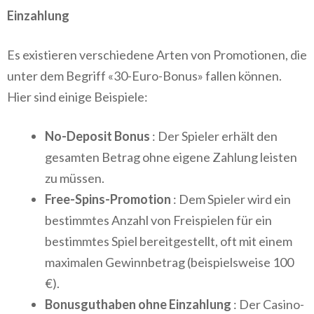
Einzahlung
Es existieren verschiedene Arten von Promotionen, die
unter dem Begriff «30-Euro-Bonus» fallen können.
Hier sind einige Beispiele:
No-Deposit Bonus
: Der Spieler erhält den
gesamten Betrag ohne eigene Zahlung leisten
zu müssen.
Free-Spins-Promotion
: Dem Spieler wird ein
bestimmtes Anzahl von Freispielen für ein
bestimmtes Spiel bereitgestellt, oft mit einem
maximalen Gewinnbetrag (beispielsweise 100
€).
Bonusguthaben ohne Einzahlung
: Der Casino-