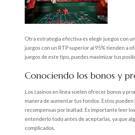
Otra estrategia efectiva es elegir juegos con u
juegos con un RTP superior al 95% tienden a of
juegos de este tipo, puedes maximizar tus posib
Conociendo los bonos y p
Los casinos en línea suelen ofrecer bonos y pr
manera de aumentar tus fondos. Estos pueden inc
recompensas por lealtad. Es importante leer lo
entenderlo todo antes de aceptarlas, ya que al
complicados.