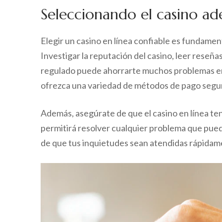
Seleccionando el casino a
Elegir un casino en línea confiable es fundamen
Investigar la reputación del casino, leer reseñ
regulado puede ahorrarte muchos problemas en 
ofrezca una variedad de métodos de pago segur
Además, asegúrate de que el casino en línea teng
permitirá resolver cualquier problema que pued
de que tus inquietudes sean atendidas rápidam