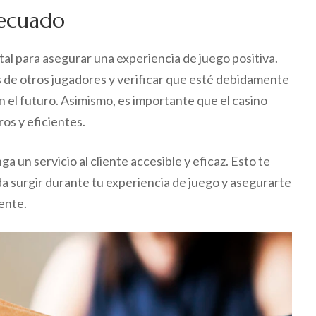
decuado
tal para asegurar una experiencia de juego positiva.
as de otros jugadores y verificar que esté debidamente
el futuro. Asimismo, es importante que el casino
os y eficientes.
a un servicio al cliente accesible y eficaz. Esto te
a surgir durante tu experiencia de juego y asegurarte
ente.