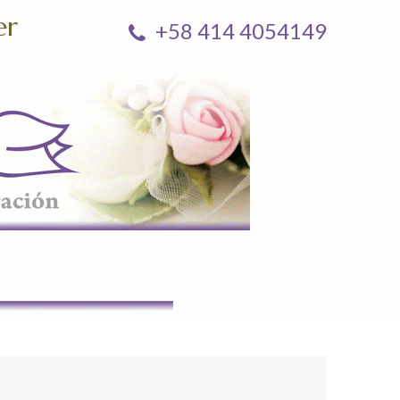
er
+58 414 4054149