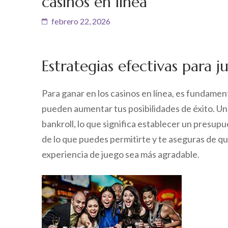
casinos en línea
febrero 22, 2026
Estrategias efectivas para j
Para ganar en los casinos en línea, es fundame
pueden aumentar tus posibilidades de éxito. U
bankroll, lo que significa establecer un presup
de lo que puedes permitirte y te aseguras de que
experiencia de juego sea más agradable.