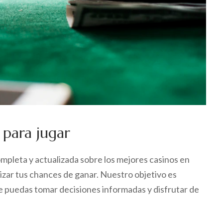
 para jugar
mpleta y actualizada sobre los mejores casinos en
mizar tus chances de ganar. Nuestro objetivo es
e puedas tomar decisiones informadas y disfrutar de