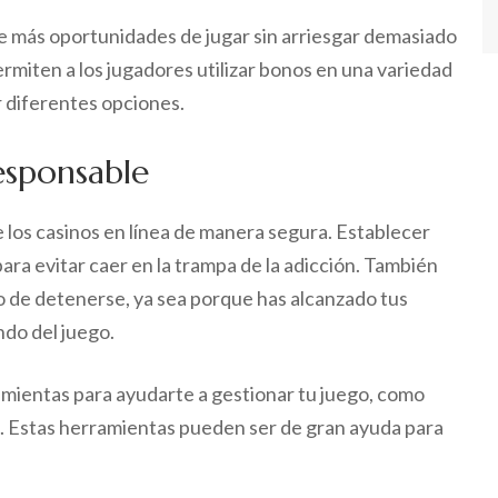
 más oportunidades de jugar sin arriesgar demasiado
rmiten a los jugadores utilizar bonos en una variedad
ar diferentes opciones.
esponsable
e los casinos en línea de manera segura. Establecer
para evitar caer en la trampa de la adicción. También
 de detenerse, ya sea porque has alcanzado tus
ndo del juego.
mientas para ayudarte a gestionar tu juego, como
n. Estas herramientas pueden ser de gran ayuda para