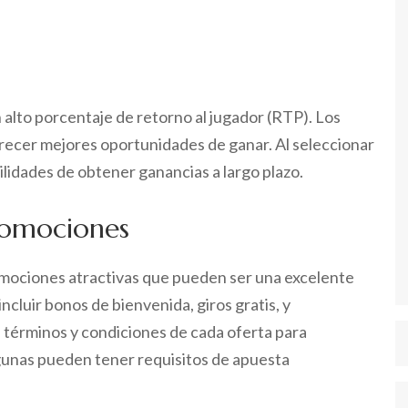
n alto porcentaje de retorno al jugador (RTP). Los
recer mejores oportunidades de ganar. Al seleccionar
ilidades de obtener ganancias a largo plazo.
romociones
omociones atractivas que pueden ser una excelente
luir bonos de bienvenida, giros gratis, y
s términos y condiciones de cada oferta para
gunas pueden tener requisitos de apuesta